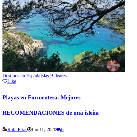
Destinos en España
Islas Baleares
Like
Playas en Formentera. Mejores
RECOMENDACIONES de una isleña
Rafa Frías
Jun 11, 2020
0