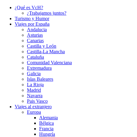
¿Qué es VcH?
¿Trabajamos juntos?
Turismo y Humor
Viajes por España
Andalucia
Asturias
Canarias
Castilla y León
Castilla-La Mancha
Cataluña
Comunidad Valenciana
Extremadura
Galicia
Islas Baleares
La Rioja
Madrid
Navarra
Pais Vasco
Viajes al extranjero
Europa
Alemania
Bélgica
Francia
Hungría