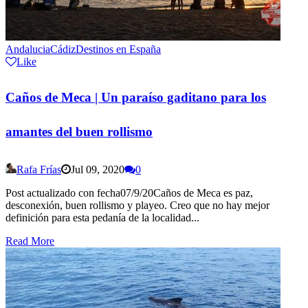
Andalucia
Cádiz
Destinos en España
Like
Caños de Meca | Un paraíso gaditano para los
amantes del buen rollismo
Rafa Frías
Jul 09, 2020
0
Post actualizado con fecha07/9/20Caños de Meca es paz,
desconexión, buen rollismo y playeo. Creo que no hay mejor
definición para esta pedanía de la localidad...
Read More