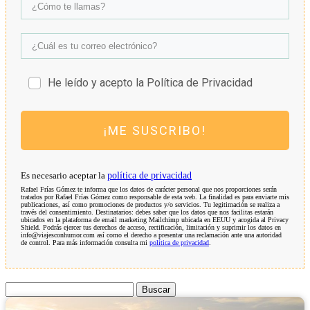
He leído y acepto la Política de Privacidad
¡ME SUSCRIBO!
Es necesario aceptar la
política de privacidad
Rafael Frías Gómez te informa que los datos de carácter personal que nos proporciones serán
tratados por Rafael Frías Gómez como responsable de esta web. La finalidad es para enviarte mis
publicaciones, así como promociones de productos y/o servicios. Tu legitimación se realiza a
través del consentimiento. Destinatarios: debes saber que los datos que nos facilitas estarán
ubicados en la plataforma de email marketing Mailchimp ubicada en EEUU y acogida al Privacy
Shield. Podrás ejercer tus derechos de acceso, rectificación, limitación y suprimir los datos en
info@viajesconhumor.com así como el derecho a presentar una reclamación ante una autoridad
de control. Para más información consulta mi
política de privacidad
.
Buscar: