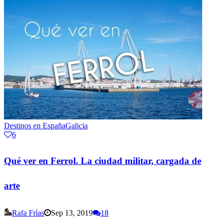
Destinos en España
Galicia
6
Qué ver en Ferrol. La ciudad militar, cargada de
arte
Rafa Frías
Sep 13, 2019
18