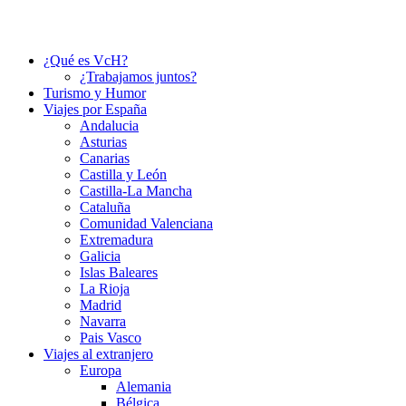
¿Qué es VcH?
¿Trabajamos juntos?
Turismo y Humor
Viajes por España
Andalucia
Asturias
Canarias
Castilla y León
Castilla-La Mancha
Cataluña
Comunidad Valenciana
Extremadura
Galicia
Islas Baleares
La Rioja
Madrid
Navarra
Pais Vasco
Viajes al extranjero
Europa
Alemania
Bélgica