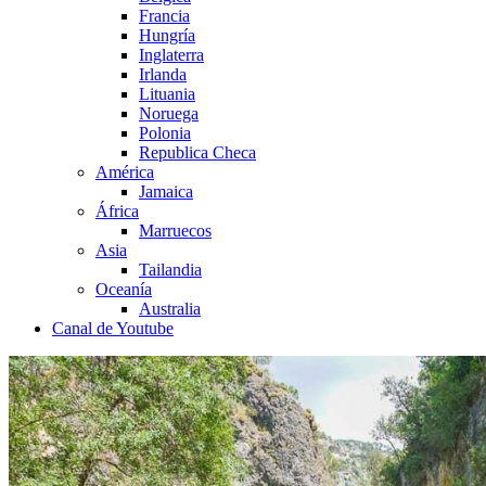
Francia
Hungría
Inglaterra
Irlanda
Lituania
Noruega
Polonia
Republica Checa
América
Jamaica
África
Marruecos
Asia
Tailandia
Oceanía
Australia
Canal de Youtube