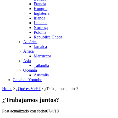
Francia
Hungría
Inglaterra
Irlanda
Lituania
Noruega
Polonia
Republica Checa
América
Jamaica
África
Marruecos
Asia
Tailandia
Oceanía
Australia
Canal de Youtube
Home
¿Qué es VcH?
¿Trabajamos juntos?
¿Trabajamos juntos?
Post actualizado con fecha07/4/18