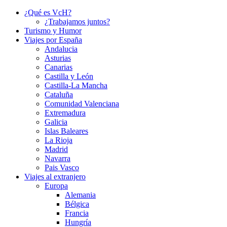
¿Qué es VcH?
¿Trabajamos juntos?
Turismo y Humor
Viajes por España
Andalucia
Asturias
Canarias
Castilla y León
Castilla-La Mancha
Cataluña
Comunidad Valenciana
Extremadura
Galicia
Islas Baleares
La Rioja
Madrid
Navarra
Pais Vasco
Viajes al extranjero
Europa
Alemania
Bélgica
Francia
Hungría