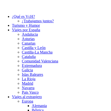
¿Qué es VcH?
¿Trabajamos juntos?
Turismo y Humor
Viajes por España
Andalucia
Asturias
Canarias
Castilla y León
Castilla-La Mancha
Cataluña
Comunidad Valenciana
Extremadura
Galicia
Islas Baleares
La Rioja
Madrid
Navarra
Pais Vasco
Viajes al extranjero
Europa
Alemania
Bélgica