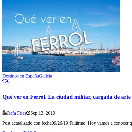
Destinos en España
Galicia
6
Qué ver en Ferrol. La ciudad militar, cargada de arte
Rafa Frías
Sep 13, 2019
Post actualizado con fecha09/26/19¡Fiiiiirme! Hoy vamos a conocer qu