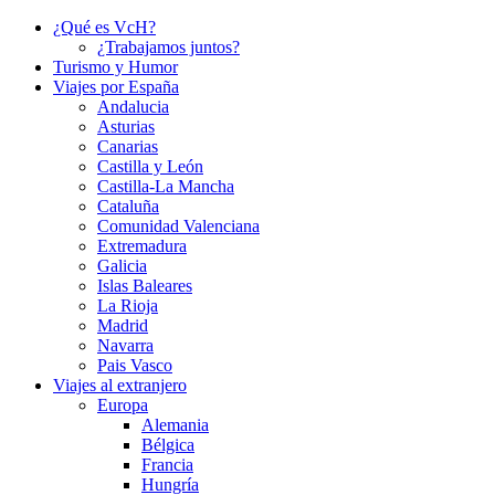
¿Qué es VcH?
¿Trabajamos juntos?
Turismo y Humor
Viajes por España
Andalucia
Asturias
Canarias
Castilla y León
Castilla-La Mancha
Cataluña
Comunidad Valenciana
Extremadura
Galicia
Islas Baleares
La Rioja
Madrid
Navarra
Pais Vasco
Viajes al extranjero
Europa
Alemania
Bélgica
Francia
Hungría