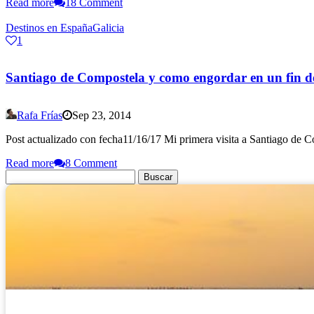
Read more
18 Comment
Destinos en España
Galicia
1
Santiago de Compostela y como engordar en un fin 
Rafa Frías
Sep 23, 2014
Post actualizado con fecha11/16/17 Mi primera visita a Santiago de Co
Read more
8 Comment
Buscar: