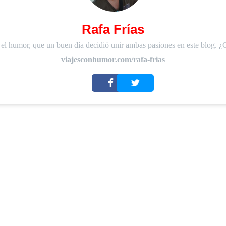
Rafa Frías
 el humor, que un buen día decidió unir ambas pasiones en este blog. ¿
viajesconhumor.com/rafa-frias