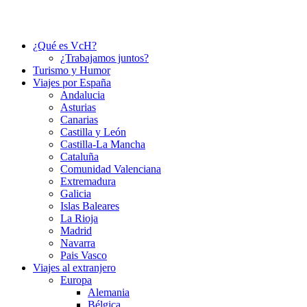
¿Qué es VcH?
¿Trabajamos juntos?
Turismo y Humor
Viajes por España
Andalucia
Asturias
Canarias
Castilla y León
Castilla-La Mancha
Cataluña
Comunidad Valenciana
Extremadura
Galicia
Islas Baleares
La Rioja
Madrid
Navarra
Pais Vasco
Viajes al extranjero
Europa
Alemania
Bélgica