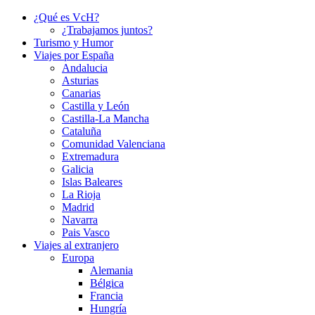
¿Qué es VcH?
¿Trabajamos juntos?
Turismo y Humor
Viajes por España
Andalucia
Asturias
Canarias
Castilla y León
Castilla-La Mancha
Cataluña
Comunidad Valenciana
Extremadura
Galicia
Islas Baleares
La Rioja
Madrid
Navarra
Pais Vasco
Viajes al extranjero
Europa
Alemania
Bélgica
Francia
Hungría