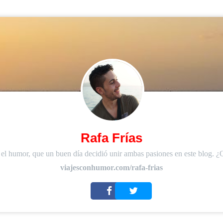
Rafa Frías
 el humor, que un buen día decidió unir ambas pasiones en este blog. ¿
viajesconhumor.com/rafa-frias