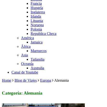
Francia
Hungría
Inglaterra
Irlanda
Lituania
Noruega
Polonia
Republica Checa
América
Jamaica
África
Marruecos
Asia
Tailandia
Oceanía
Australia
Canal de Youtube
Home
Blog de Viajes
Europa
Alemania
Categoría: Alemania