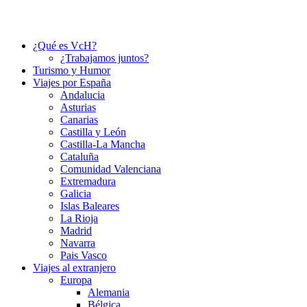
¿Qué es VcH?
¿Trabajamos juntos?
Turismo y Humor
Viajes por España
Andalucia
Asturias
Canarias
Castilla y León
Castilla-La Mancha
Cataluña
Comunidad Valenciana
Extremadura
Galicia
Islas Baleares
La Rioja
Madrid
Navarra
Pais Vasco
Viajes al extranjero
Europa
Alemania
Bélgica