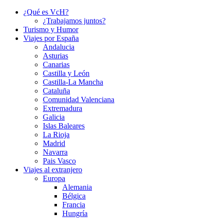
¿Qué es VcH?
¿Trabajamos juntos?
Turismo y Humor
Viajes por España
Andalucia
Asturias
Canarias
Castilla y León
Castilla-La Mancha
Cataluña
Comunidad Valenciana
Extremadura
Galicia
Islas Baleares
La Rioja
Madrid
Navarra
Pais Vasco
Viajes al extranjero
Europa
Alemania
Bélgica
Francia
Hungría