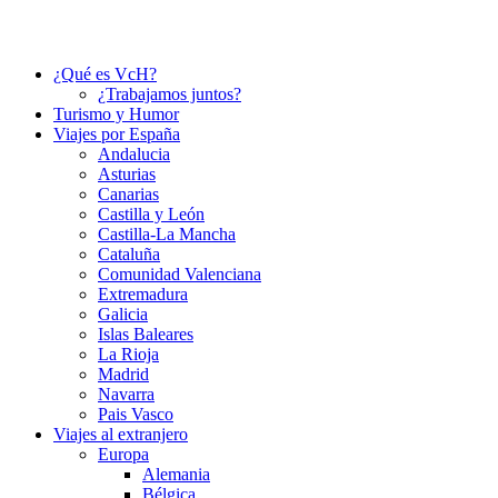
¿Qué es VcH?
¿Trabajamos juntos?
Turismo y Humor
Viajes por España
Andalucia
Asturias
Canarias
Castilla y León
Castilla-La Mancha
Cataluña
Comunidad Valenciana
Extremadura
Galicia
Islas Baleares
La Rioja
Madrid
Navarra
Pais Vasco
Viajes al extranjero
Europa
Alemania
Bélgica