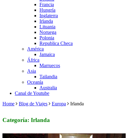
Francia
Hungría
Inglaterra
Irlanda
Lituania
Noruega
Polonia
Republica Checa
América
Jamaica
África
Marruecos
Asia
Tailandia
Oceanía
Australia
Canal de Youtube
Home
Blog de Viajes
Europa
Irlanda
Categoría: Irlanda