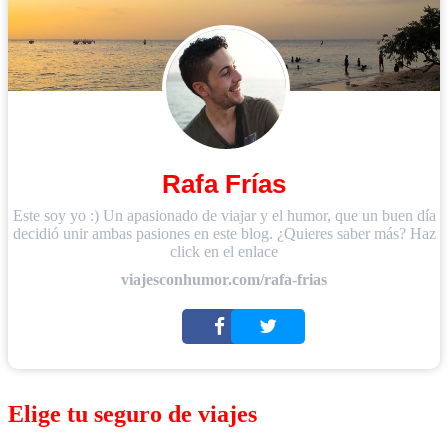
Rafa Frías
Este soy yo :) Un apasionado de viajar y el humor, que un buen día
decidió unir ambas pasiones en este blog. ¿Quieres saber más? Haz
click en el enlace
viajesconhumor.com/rafa-frias
Elige tu seguro de viajes