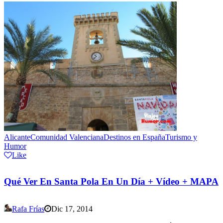
Alicante
Comunidad Valenciana
Destinos en España
Turismo y
Humor
Like
Qué Ver En Santa Pola En Un Día + Vídeo + MAPA
Rafa Frías
Dic 17, 2014