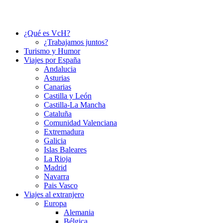
¿Qué es VcH?
¿Trabajamos juntos?
Turismo y Humor
Viajes por España
Andalucia
Asturias
Canarias
Castilla y León
Castilla-La Mancha
Cataluña
Comunidad Valenciana
Extremadura
Galicia
Islas Baleares
La Rioja
Madrid
Navarra
Pais Vasco
Viajes al extranjero
Europa
Alemania
Bélgica