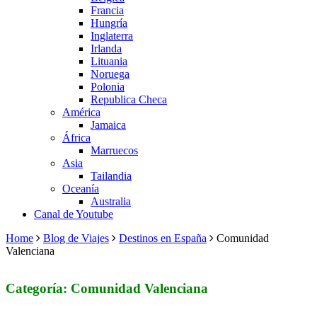
Francia
Hungría
Inglaterra
Irlanda
Lituania
Noruega
Polonia
Republica Checa
América
Jamaica
África
Marruecos
Asia
Tailandia
Oceanía
Australia
Canal de Youtube
Home
Blog de Viajes
Destinos en España
Comunidad
Valenciana
Categoría: Comunidad Valenciana