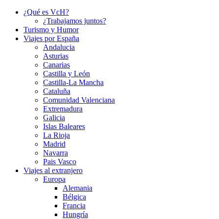
¿Qué es VcH?
¿Trabajamos juntos?
Turismo y Humor
Viajes por España
Andalucia
Asturias
Canarias
Castilla y León
Castilla-La Mancha
Cataluña
Comunidad Valenciana
Extremadura
Galicia
Islas Baleares
La Rioja
Madrid
Navarra
Pais Vasco
Viajes al extranjero
Europa
Alemania
Bélgica
Francia
Hungría