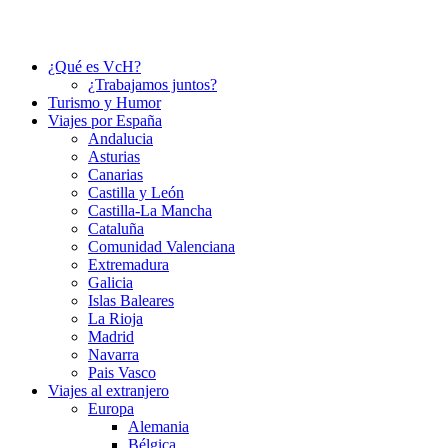
¿Qué es VcH?
¿Trabajamos juntos?
Turismo y Humor
Viajes por España
Andalucia
Asturias
Canarias
Castilla y León
Castilla-La Mancha
Cataluña
Comunidad Valenciana
Extremadura
Galicia
Islas Baleares
La Rioja
Madrid
Navarra
Pais Vasco
Viajes al extranjero
Europa
Alemania
Bélgica