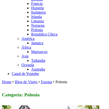
Francia
Hungría
Inglaterra
Irlanda
Lituania
Noruega
Polonia
Republica Checa
América
Jamaica
África
Marruecos
Asia
Tailandia
Oceanía
Australia
Canal de Youtube
Home
Blog de Viajes
Europa
Polonia
Categoría: Polonia