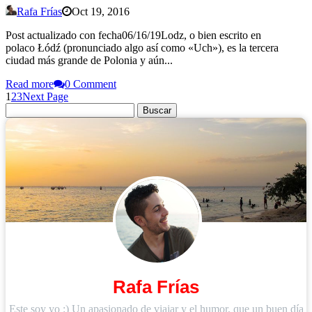
Rafa Frías
Oct 19, 2016
Post actualizado con fecha06/16/19Lodz, o bien escrito en
polaco Łódź (pronunciado algo así como «Uch»), es la tercera
ciudad más grande de Polonia y aún...
Read more
0 Comment
1
2
3
Next Page
Buscar:
Rafa Frías
Este soy yo :) Un apasionado de viajar y el humor, que un buen día