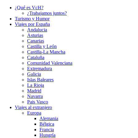
¿Qué es VcH?
¿Trabajamos juntos?
Turismo y Humor
Viajes por España
Andalucia
Asturias
Canarias
Castilla y León
Castilla-La Mancha
Cataluña
Comunidad Valenciana
Extremadura
Galicia
Islas Baleares
La Rioja
Madrid
Navarra
Pais Vasco
Viajes al extranjero
Europa
Alemania
Bélgica
Francia
Hungría