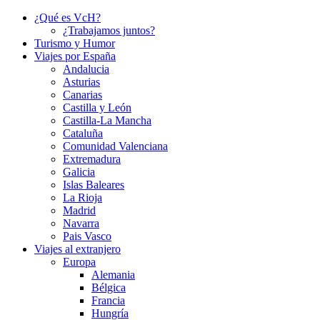
¿Qué es VcH?
¿Trabajamos juntos?
Turismo y Humor
Viajes por España
Andalucia
Asturias
Canarias
Castilla y León
Castilla-La Mancha
Cataluña
Comunidad Valenciana
Extremadura
Galicia
Islas Baleares
La Rioja
Madrid
Navarra
Pais Vasco
Viajes al extranjero
Europa
Alemania
Bélgica
Francia
Hungría