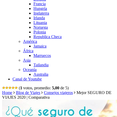
Francia
Hungría
Inglaterra
Irlanda
Lituania
Noruega
Polonia
Republica Checa
América
Jamaica
África
Marruecos
Asia
Tailandia
Oceanía
Australia
Canal de Youtube
(
1
votos, promedio:
5,00
de 5)
Home
Blog de Viajes
Consejos viajeros
Mejor SEGURO DE
VIAJES 2020 | Comparativa