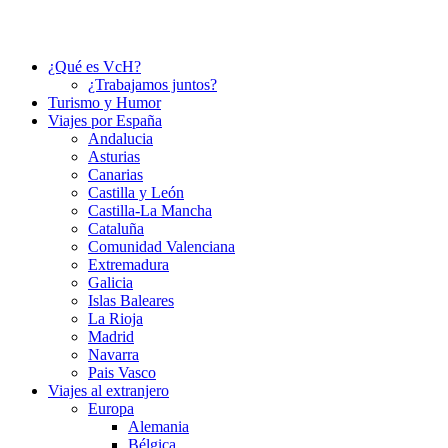
¿Qué es VcH?
¿Trabajamos juntos?
Turismo y Humor
Viajes por España
Andalucia
Asturias
Canarias
Castilla y León
Castilla-La Mancha
Cataluña
Comunidad Valenciana
Extremadura
Galicia
Islas Baleares
La Rioja
Madrid
Navarra
Pais Vasco
Viajes al extranjero
Europa
Alemania
Bélgica