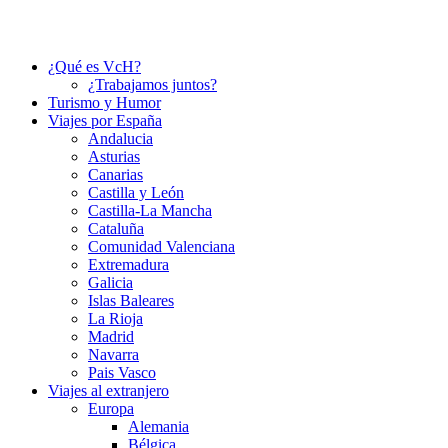
¿Qué es VcH?
¿Trabajamos juntos?
Turismo y Humor
Viajes por España
Andalucia
Asturias
Canarias
Castilla y León
Castilla-La Mancha
Cataluña
Comunidad Valenciana
Extremadura
Galicia
Islas Baleares
La Rioja
Madrid
Navarra
Pais Vasco
Viajes al extranjero
Europa
Alemania
Bélgica