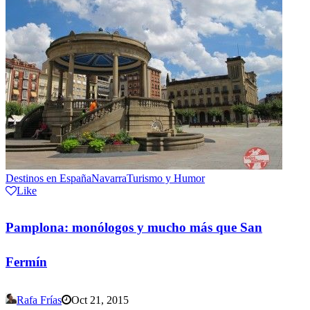
Destinos en España
Navarra
Turismo y Humor
Like
Pamplona: monólogos y mucho más que San
Fermín
Rafa Frías
Oct 21, 2015