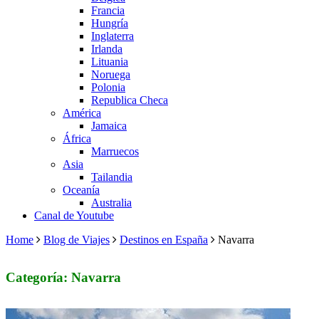
Francia
Hungría
Inglaterra
Irlanda
Lituania
Noruega
Polonia
Republica Checa
América
Jamaica
África
Marruecos
Asia
Tailandia
Oceanía
Australia
Canal de Youtube
Home
Blog de Viajes
Destinos en España
Navarra
Categoría: Navarra