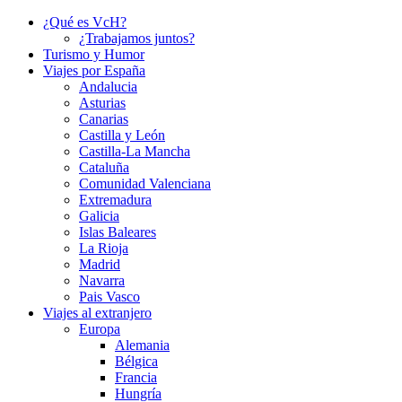
¿Qué es VcH?
¿Trabajamos juntos?
Turismo y Humor
Viajes por España
Andalucia
Asturias
Canarias
Castilla y León
Castilla-La Mancha
Cataluña
Comunidad Valenciana
Extremadura
Galicia
Islas Baleares
La Rioja
Madrid
Navarra
Pais Vasco
Viajes al extranjero
Europa
Alemania
Bélgica
Francia
Hungría