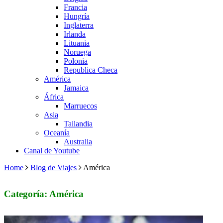
Francia
Hungría
Inglaterra
Irlanda
Lituania
Noruega
Polonia
Republica Checa
América
Jamaica
África
Marruecos
Asia
Tailandia
Oceanía
Australia
Canal de Youtube
Home
Blog de Viajes
América
Categoría: América