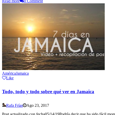
Read more
0 Comment
América
Jamaica
Like
Todo, todo y todo sobre qué ver en Jamaica
Rafa Frías
Ago 23, 2017
Post actualizado con fecha05/14/19Podría decir que ha sido fácil monta