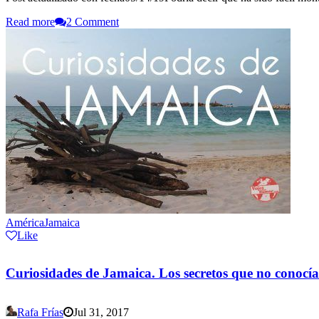
Read more
2 Comment
América
Jamaica
Like
Curiosidades de Jamaica. Los secretos que no conocías 
Rafa Frías
Jul 31, 2017