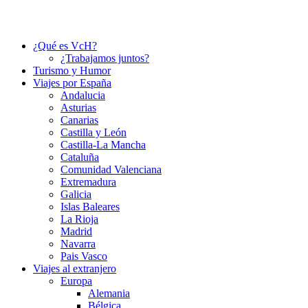
¿Qué es VcH?
¿Trabajamos juntos?
Turismo y Humor
Viajes por España
Andalucia
Asturias
Canarias
Castilla y León
Castilla-La Mancha
Cataluña
Comunidad Valenciana
Extremadura
Galicia
Islas Baleares
La Rioja
Madrid
Navarra
Pais Vasco
Viajes al extranjero
Europa
Alemania
Bélgica