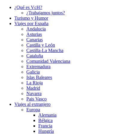
¿Qué es VcH?
¿Trabajamos juntos?
Turismo y Humor
Viajes por España
Andalucia
Asturias
Canarias
Castilla y León
Castilla-La Mancha
Cataluña
Comunidad Valenciana
Extremadura
Galicia
Islas Baleares
La Rioja
Madrid
Navarra
Pais Vasco
Viajes al extranjero
Europa
Alemania
Bélgica
Francia
Hungría