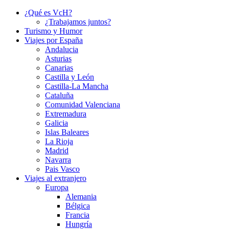
¿Qué es VcH?
¿Trabajamos juntos?
Turismo y Humor
Viajes por España
Andalucia
Asturias
Canarias
Castilla y León
Castilla-La Mancha
Cataluña
Comunidad Valenciana
Extremadura
Galicia
Islas Baleares
La Rioja
Madrid
Navarra
Pais Vasco
Viajes al extranjero
Europa
Alemania
Bélgica
Francia
Hungría