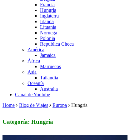
Francia
Hungría
Inglaterra
Irlanda
Lituania
Noruega
Polonia
Republica Checa
América
Jamaica
África
Marruecos
Asia
Tailandia
Oceanía
Australia
Canal de Youtube
Home
Blog de Viajes
Europa
Hungría
Categoría: Hungría