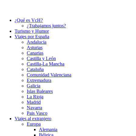
¿Qué es VcH?
¿Trabajamos juntos?
Turismo y Humor
Viajes por España
Andalucia
Asturias
Canarias
Castilla y León
Castilla-La Mancha
Cataluña
Comunidad Valenciana
Extremadura
Galicia
Islas Baleares
La Rioja
Madrid
Navarra
Pais Vasco
Viajes al extranjero
Europa
Alemania
Bélgica