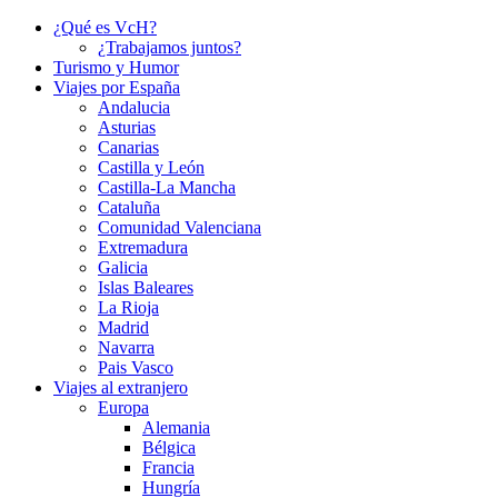
¿Qué es VcH?
¿Trabajamos juntos?
Turismo y Humor
Viajes por España
Andalucia
Asturias
Canarias
Castilla y León
Castilla-La Mancha
Cataluña
Comunidad Valenciana
Extremadura
Galicia
Islas Baleares
La Rioja
Madrid
Navarra
Pais Vasco
Viajes al extranjero
Europa
Alemania
Bélgica
Francia
Hungría