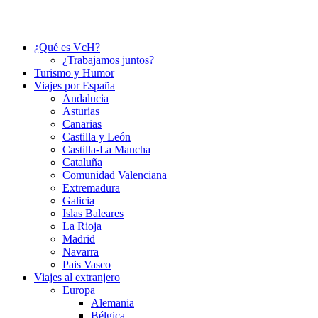
¿Qué es VcH?
¿Trabajamos juntos?
Turismo y Humor
Viajes por España
Andalucia
Asturias
Canarias
Castilla y León
Castilla-La Mancha
Cataluña
Comunidad Valenciana
Extremadura
Galicia
Islas Baleares
La Rioja
Madrid
Navarra
Pais Vasco
Viajes al extranjero
Europa
Alemania
Bélgica