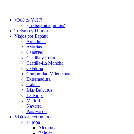
¿Qué es VcH?
¿Trabajamos juntos?
Turismo y Humor
Viajes por España
Andalucia
Asturias
Canarias
Castilla y León
Castilla-La Mancha
Cataluña
Comunidad Valenciana
Extremadura
Galicia
Islas Baleares
La Rioja
Madrid
Navarra
Pais Vasco
Viajes al extranjero
Europa
Alemania
Bélgica