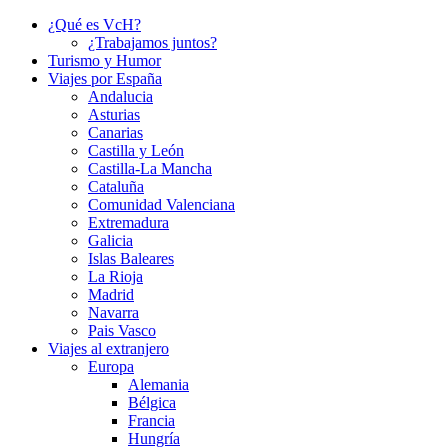
¿Qué es VcH?
¿Trabajamos juntos?
Turismo y Humor
Viajes por España
Andalucia
Asturias
Canarias
Castilla y León
Castilla-La Mancha
Cataluña
Comunidad Valenciana
Extremadura
Galicia
Islas Baleares
La Rioja
Madrid
Navarra
Pais Vasco
Viajes al extranjero
Europa
Alemania
Bélgica
Francia
Hungría