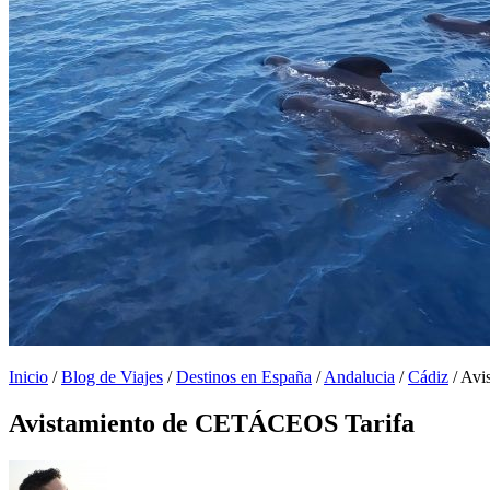
Inicio
/
Blog de Viajes
/
Destinos en España
/
Andalucia
/
Cádiz
/
Avi
Avistamiento de CETÁCEOS Tarifa