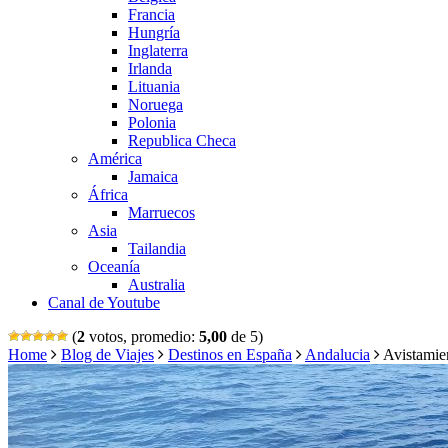
Francia
Hungría
Inglaterra
Irlanda
Lituania
Noruega
Polonia
Republica Checa
América
Jamaica
África
Marruecos
Asia
Tailandia
Oceanía
Australia
Canal de Youtube
(
2
votos, promedio:
5,00
de 5)
Home
Blog de Viajes
Destinos en España
Andalucia
Avistami