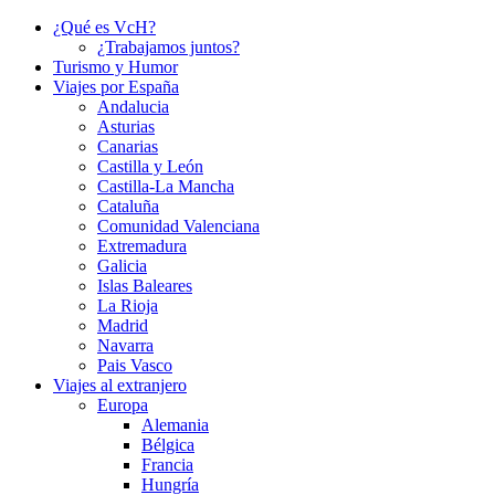
¿Qué es VcH?
¿Trabajamos juntos?
Turismo y Humor
Viajes por España
Andalucia
Asturias
Canarias
Castilla y León
Castilla-La Mancha
Cataluña
Comunidad Valenciana
Extremadura
Galicia
Islas Baleares
La Rioja
Madrid
Navarra
Pais Vasco
Viajes al extranjero
Europa
Alemania
Bélgica
Francia
Hungría