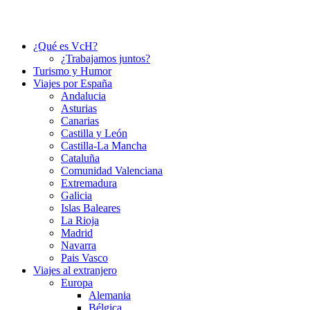
¿Qué es VcH?
¿Trabajamos juntos?
Turismo y Humor
Viajes por España
Andalucia
Asturias
Canarias
Castilla y León
Castilla-La Mancha
Cataluña
Comunidad Valenciana
Extremadura
Galicia
Islas Baleares
La Rioja
Madrid
Navarra
Pais Vasco
Viajes al extranjero
Europa
Alemania
Bélgica