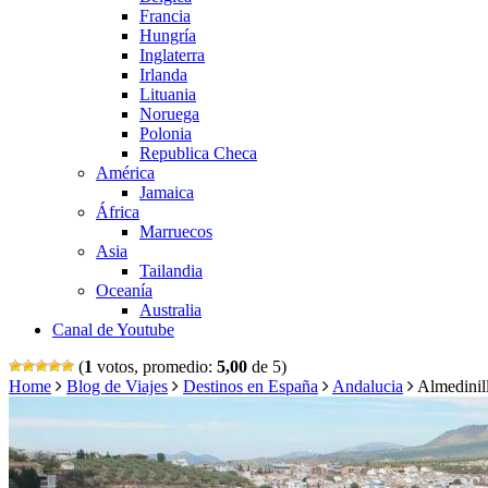
Francia
Hungría
Inglaterra
Irlanda
Lituania
Noruega
Polonia
Republica Checa
América
Jamaica
África
Marruecos
Asia
Tailandia
Oceanía
Australia
Canal de Youtube
(
1
votos, promedio:
5,00
de 5)
Home
Blog de Viajes
Destinos en España
Andalucia
Almedinill