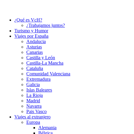
¿Qué es VcH?
¿Trabajamos juntos?
Turismo y Humor
Viajes por España
Andalucia
Asturias
Canarias
Castilla y León
Castilla-La Mancha
Cataluña
Comunidad Valenciana
Extremadura
Galicia
Islas Baleares
La Rioja
Madrid
Navarra
Pais Vasco
Viajes al extranjero
Europa
Alemania
Bélgica