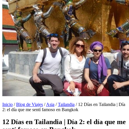
Inicio
/
Blog de Viajes
/
Asia
/
Tailandia
/
12 Días en Tailandia | Día
2: el día que me sentí famoso en Bangkok
12 Días en Tailandia | Día 2: el día que me