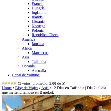
Francia
Hungría
Inglaterra
Irlanda
Lituania
Noruega
Polonia
Republica Checa
América
Jamaica
África
Marruecos
Asia
Tailandia
Oceanía
Australia
Canal de Youtube
(
1
votos, promedio:
5,00
de 5)
Home
Blog de Viajes
Asia
12 Días en Tailandia | Día 2: el día
que me sentí famoso en Bangkok