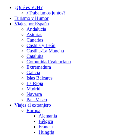
¿Qué es VcH?
¿Trabajamos juntos?
Turismo y Humor
Viajes por España
Andalucia
Asturias
Canarias
Castilla y León
Castilla-La Mancha
Cataluña
Comunidad Valenciana
Extremadura
Galicia
Islas Baleares
La Rioja
Madrid
Navarra
Pais Vasco
Viajes al extranjero
Europa
Alemania
Bélgica
Francia
Hungría