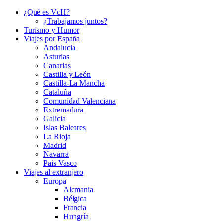
¿Qué es VcH?
¿Trabajamos juntos?
Turismo y Humor
Viajes por España
Andalucia
Asturias
Canarias
Castilla y León
Castilla-La Mancha
Cataluña
Comunidad Valenciana
Extremadura
Galicia
Islas Baleares
La Rioja
Madrid
Navarra
Pais Vasco
Viajes al extranjero
Europa
Alemania
Bélgica
Francia
Hungría