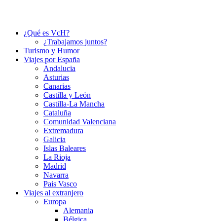
¿Qué es VcH?
¿Trabajamos juntos?
Turismo y Humor
Viajes por España
Andalucia
Asturias
Canarias
Castilla y León
Castilla-La Mancha
Cataluña
Comunidad Valenciana
Extremadura
Galicia
Islas Baleares
La Rioja
Madrid
Navarra
Pais Vasco
Viajes al extranjero
Europa
Alemania
Bélgica