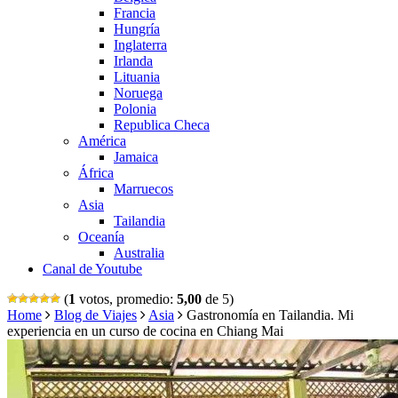
Francia
Hungría
Inglaterra
Irlanda
Lituania
Noruega
Polonia
Republica Checa
América
Jamaica
África
Marruecos
Asia
Tailandia
Oceanía
Australia
Canal de Youtube
(
1
votos, promedio:
5,00
de 5)
Home
Blog de Viajes
Asia
Gastronomía en Tailandia. Mi
experiencia en un curso de cocina en Chiang Mai