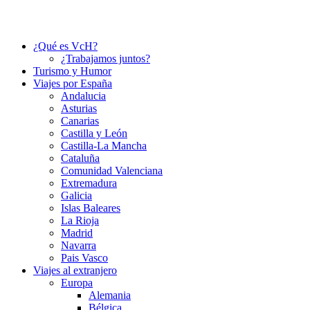
¿Qué es VcH?
¿Trabajamos juntos?
Turismo y Humor
Viajes por España
Andalucia
Asturias
Canarias
Castilla y León
Castilla-La Mancha
Cataluña
Comunidad Valenciana
Extremadura
Galicia
Islas Baleares
La Rioja
Madrid
Navarra
Pais Vasco
Viajes al extranjero
Europa
Alemania
Bélgica