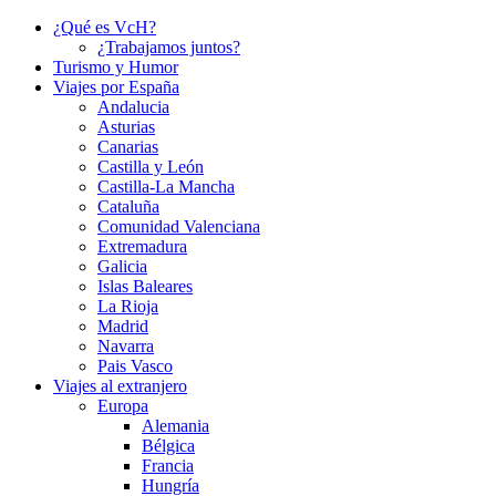
¿Qué es VcH?
¿Trabajamos juntos?
Turismo y Humor
Viajes por España
Andalucia
Asturias
Canarias
Castilla y León
Castilla-La Mancha
Cataluña
Comunidad Valenciana
Extremadura
Galicia
Islas Baleares
La Rioja
Madrid
Navarra
Pais Vasco
Viajes al extranjero
Europa
Alemania
Bélgica
Francia
Hungría