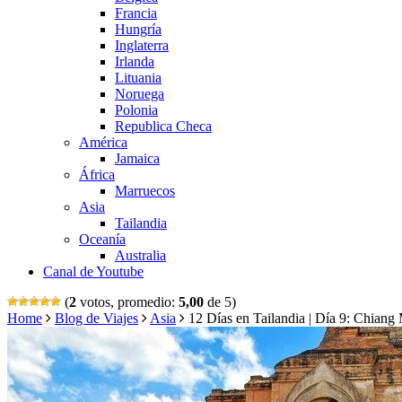
Francia
Hungría
Inglaterra
Irlanda
Lituania
Noruega
Polonia
Republica Checa
América
Jamaica
África
Marruecos
Asia
Tailandia
Oceanía
Australia
Canal de Youtube
(
2
votos, promedio:
5,00
de 5)
Home
Blog de Viajes
Asia
12 Días en Tailandia | Día 9: Chiang 