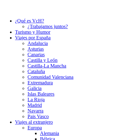
¿Qué es VcH?
¿Trabajamos juntos?
Turismo y Humor
Viajes por España
Andalucia
Asturias
Canarias
Castilla y León
Castilla-La Mancha
Cataluña
Comunidad Valenciana
Extremadura
Galicia
Islas Baleares
La Rioja
Madrid
Navarra
Pais Vasco
Viajes al extranjero
Europa
Alemania
Bélgica