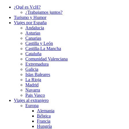
¿Qué es VcH?
¿Trabajamos juntos?
Turismo y Humor
Viajes por España
Andalucia
Asturias
Canarias
Castilla y León
Castilla-La Mancha
Cataluña
Comunidad Valenciana
Extremadura
Galicia
Islas Baleares
La Rioja
Madrid
Navarra
Pais Vasco
Viajes al extranjero
Europa
Alemania
Bélgica
Francia
Hungría