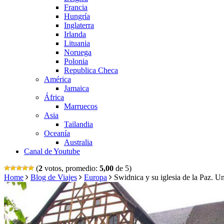
Francia
Hungría
Inglaterra
Irlanda
Lituania
Noruega
Polonia
Republica Checa
América
Jamaica
África
Marruecos
Asia
Tailandia
Oceanía
Australia
Canal de Youtube
(
2
votos, promedio:
5,00
de 5)
Home
Blog de Viajes
Europa
Swidnica y su iglesia de la Paz. Un