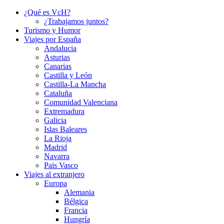
¿Qué es VcH?
¿Trabajamos juntos?
Turismo y Humor
Viajes por España
Andalucia
Asturias
Canarias
Castilla y León
Castilla-La Mancha
Cataluña
Comunidad Valenciana
Extremadura
Galicia
Islas Baleares
La Rioja
Madrid
Navarra
Pais Vasco
Viajes al extranjero
Europa
Alemania
Bélgica
Francia
Hungría