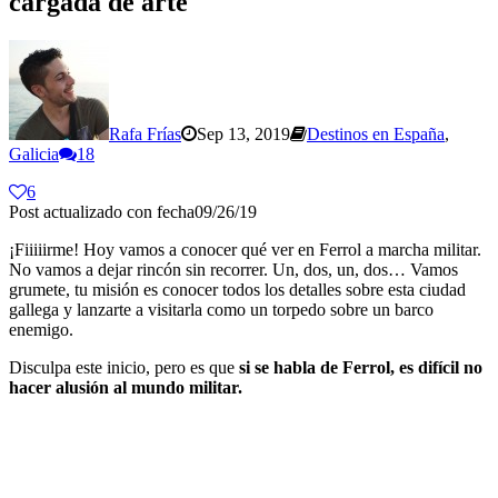
cargada de arte
Rafa Frías
Sep 13, 2019
Destinos en España
,
Galicia
18
6
Post actualizado con fecha09/26/19
¡Fiiiiirme! Hoy vamos a conocer qué ver en Ferrol a marcha militar.
No vamos a dejar rincón sin recorrer. Un, dos, un, dos… Vamos
grumete, tu misión es conocer todos los detalles sobre esta ciudad
gallega y lanzarte a visitarla como un torpedo sobre un barco
enemigo.
Disculpa este inicio, pero es que
si se habla de Ferrol, es difícil no
hacer alusión al mundo militar.