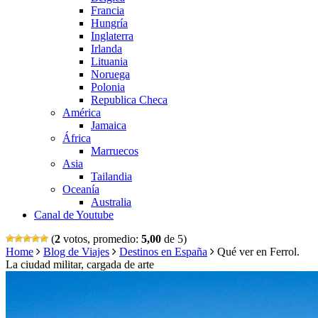
Francia
Hungría
Inglaterra
Irlanda
Lituania
Noruega
Polonia
Republica Checa
América
Jamaica
África
Marruecos
Asia
Tailandia
Oceanía
Australia
Canal de Youtube
(
2
votos, promedio:
5,00
de 5)
Home
Blog de Viajes
Destinos en España
Qué ver en Ferrol.
La ciudad militar, cargada de arte