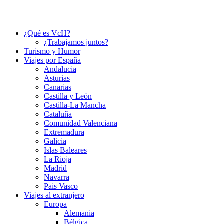
¿Qué es VcH?
¿Trabajamos juntos?
Turismo y Humor
Viajes por España
Andalucia
Asturias
Canarias
Castilla y León
Castilla-La Mancha
Cataluña
Comunidad Valenciana
Extremadura
Galicia
Islas Baleares
La Rioja
Madrid
Navarra
Pais Vasco
Viajes al extranjero
Europa
Alemania
Bélgica