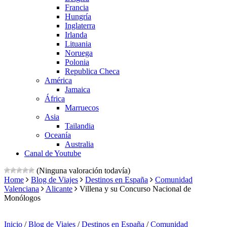
Francia
Hungría
Inglaterra
Irlanda
Lituania
Noruega
Polonia
Republica Checa
América
Jamaica
África
Marruecos
Asia
Tailandia
Oceanía
Australia
Canal de Youtube
(Ninguna valoración todavía)
Home
Blog de Viajes
Destinos en España
Comunidad
Valenciana
Alicante
Villena y su Concurso Nacional de
Monólogos
Inicio
/
Blog de Viajes
/
Destinos en España
/
Comunidad