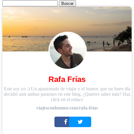
Buscar:
Rafa Frías
Este soy yo :) Un apasionado de viajar y el humor, que un buen día
decidió unir ambas pasiones en este blog. ¿Quieres saber más? Haz
click en el enlace
viajesconhumor.com/rafa-frias