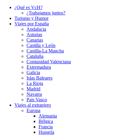
¿Qué es VcH?
¿Trabajamos juntos?
Turismo y Humor
Viajes por España
Andalucia
Asturias
Canarias
Castilla y León
Castilla-La Mancha
Cataluña
Comunidad Valenciana
Extremadura
Galicia
Islas Baleares
La Rioja
Madrid
Navarra
Pais Vasco
Viajes al extranjero
Europa
Alemania
Bélgica
Francia
Hungría