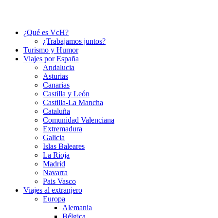
¿Qué es VcH?
¿Trabajamos juntos?
Turismo y Humor
Viajes por España
Andalucia
Asturias
Canarias
Castilla y León
Castilla-La Mancha
Cataluña
Comunidad Valenciana
Extremadura
Galicia
Islas Baleares
La Rioja
Madrid
Navarra
Pais Vasco
Viajes al extranjero
Europa
Alemania
Bélgica