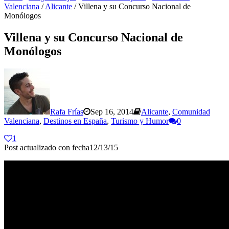
Valenciana
/
Alicante
/
Villena y su Concurso Nacional de
Monólogos
Villena y su Concurso Nacional de
Monólogos
Rafa Frías
Sep 16, 2014
Alicante
,
Comunidad
Valenciana
,
Destinos en España
,
Turismo y Humor
0
1
Post actualizado con fecha12/13/15