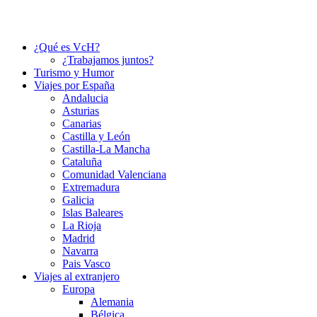
¿Qué es VcH?
¿Trabajamos juntos?
Turismo y Humor
Viajes por España
Andalucia
Asturias
Canarias
Castilla y León
Castilla-La Mancha
Cataluña
Comunidad Valenciana
Extremadura
Galicia
Islas Baleares
La Rioja
Madrid
Navarra
Pais Vasco
Viajes al extranjero
Europa
Alemania
Bélgica