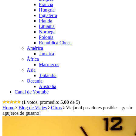
Francia
Hungría
Inglaterra
Irlanda
Lituania
Noruega
Polonia
Republica Checa
América
Jamaica
África
Marruecos
Asia
Tailandia
Oceanía
Australia
Canal de Youtube
(
1
votos, promedio:
5,00
de 5)
Home
Blog de Viajes
Otros
Viajar al pasado es posible…¡y sin
agujeros de gusano!