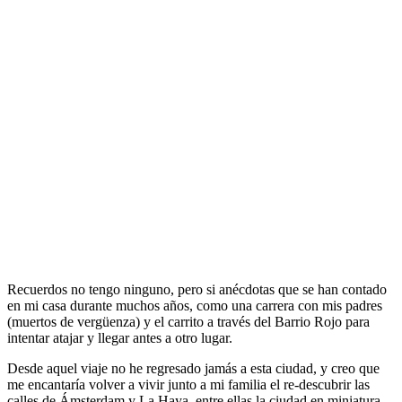
Recuerdos no tengo ninguno, pero si anécdotas que se han contado
en mi casa durante muchos años, como una carrera con mis padres
(muertos de vergüenza) y el carrito a través del Barrio Rojo para
intentar atajar y llegar antes a otro lugar.
Desde aquel viaje no he regresado jamás a esta ciudad, y creo que
me encantaría volver a vivir junto a mi familia el re-descubrir las
calles de Ámsterdam y La Haya, entre ellas la ciudad en miniatura