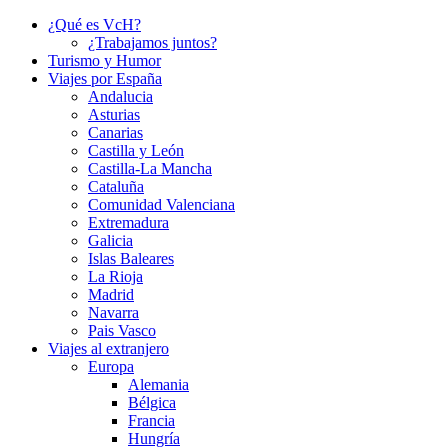
¿Qué es VcH?
¿Trabajamos juntos?
Turismo y Humor
Viajes por España
Andalucia
Asturias
Canarias
Castilla y León
Castilla-La Mancha
Cataluña
Comunidad Valenciana
Extremadura
Galicia
Islas Baleares
La Rioja
Madrid
Navarra
Pais Vasco
Viajes al extranjero
Europa
Alemania
Bélgica
Francia
Hungría