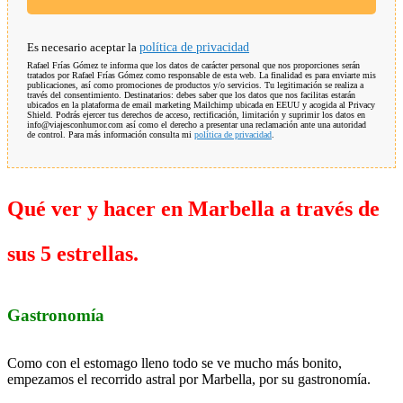
Es necesario aceptar la
política de privacidad
Rafael Frías Gómez te informa que los datos de carácter personal que nos proporciones serán
tratados por Rafael Frías Gómez como responsable de esta web. La finalidad es para enviarte mis
publicaciones, así como promociones de productos y/o servicios. Tu legitimación se realiza a
través del consentimiento. Destinatarios: debes saber que los datos que nos facilitas estarán
ubicados en la plataforma de email marketing Mailchimp ubicada en EEUU y acogida al Privacy
Shield. Podrás ejercer tus derechos de acceso, rectificación, limitación y suprimir los datos en
info@viajesconhumor.com así como el derecho a presentar una reclamación ante una autoridad
de control. Para más información consulta mi
política de privacidad
.
Qué ver y hacer en Marbella a través de
sus 5 estrellas.
Gastronomía
Como con el estomago lleno todo se ve mucho más bonito,
empezamos el recorrido astral por Marbella, por su gastronomía.