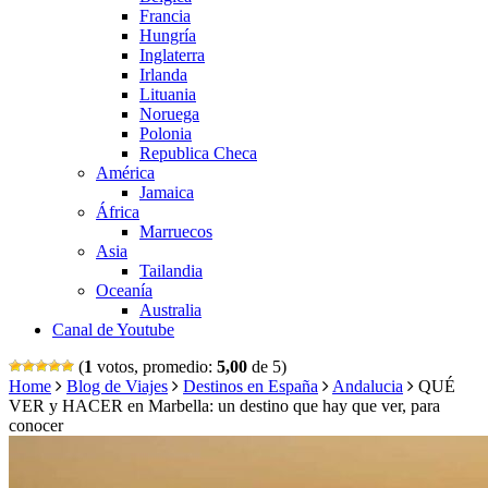
Francia
Hungría
Inglaterra
Irlanda
Lituania
Noruega
Polonia
Republica Checa
América
Jamaica
África
Marruecos
Asia
Tailandia
Oceanía
Australia
Canal de Youtube
(
1
votos, promedio:
5,00
de 5)
Home
Blog de Viajes
Destinos en España
Andalucia
QUÉ
VER y HACER en Marbella: un destino que hay que ver, para
conocer