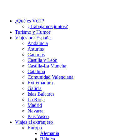
¿Qué es VcH?
¿Trabajamos juntos?
Turismo y Humor
Viajes por España
Andalucia
Asturias
Canarias
Castilla y León
Castilla-La Mancha
Cataluña
Comunidad Valenciana
Extremadura
Galicia
Islas Baleares
La Rioja
Madrid
Navarra
Pais Vasco
Viajes al extranjero
Europa
Alemania
Bélgica