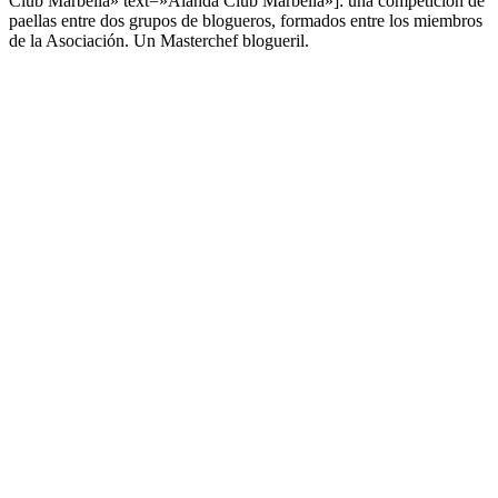
Club Marbella» text=»Alanda Club Marbella»]: una competición de
paellas entre dos grupos de blogueros, formados entre los miembros
de la Asociación. Un Masterchef blogueril.