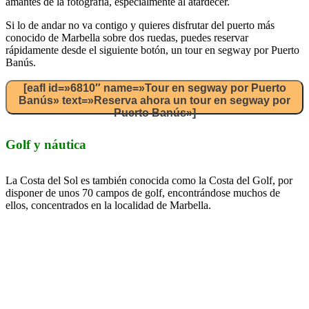
amantes de la fotografía, especialmente al atardecer.
Si lo de andar no va contigo y quieres disfrutar del puerto más
conocido de Marbella sobre dos ruedas, puedes reservar
rápidamente desde el siguiente botón, un tour en segway por Puerto
Banús.
[eafl id=»6810″ name=»Tour en segway por Puerto
Banús» text=»Reserva ahora un tour en segway por
Puerto Banús»]
Golf y náutica
La Costa del Sol es también conocida como la Costa del Golf, por
disponer de unos 70 campos de golf, encontrándose muchos de
ellos, concentrados en la localidad de Marbella.