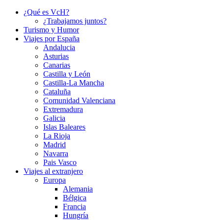
¿Qué es VcH?
¿Trabajamos juntos?
Turismo y Humor
Viajes por España
Andalucia
Asturias
Canarias
Castilla y León
Castilla-La Mancha
Cataluña
Comunidad Valenciana
Extremadura
Galicia
Islas Baleares
La Rioja
Madrid
Navarra
Pais Vasco
Viajes al extranjero
Europa
Alemania
Bélgica
Francia
Hungría