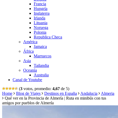
Francia
Hungría
Inglaterra
Irlanda
Lituania
Noruega
Polonia
Republica Checa
América
Jamaica
África
Marruecos
Asia
Tailandia
Oceanía
Australia
Canal de Youtube
(
3
votos, promedio:
4,67
de 5)
Home
Blog de Viajes
Destinos en España
Andalucia
Almeria
Qué ver en la Provincia de Almería | Ruta en minibús con tus
amigos por pueblos de Almería