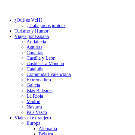
¿Qué es VcH?
¿Trabajamos juntos?
Turismo y Humor
Viajes por España
Andalucia
Asturias
Canarias
Castilla y León
Castilla-La Mancha
Cataluña
Comunidad Valenciana
Extremadura
Galicia
Islas Baleares
La Rioja
Madrid
Navarra
Pais Vasco
Viajes al extranjero
Europa
Alemania
Bélgica