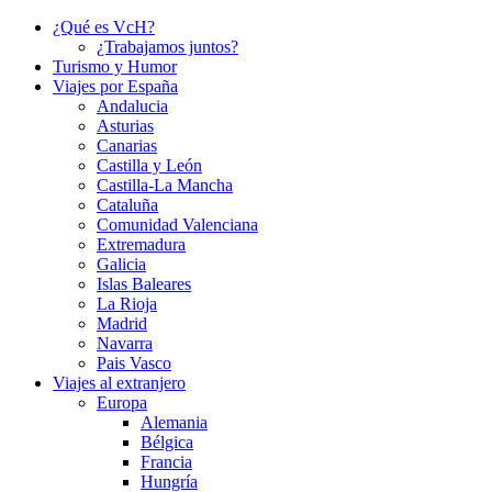
¿Qué es VcH?
¿Trabajamos juntos?
Turismo y Humor
Viajes por España
Andalucia
Asturias
Canarias
Castilla y León
Castilla-La Mancha
Cataluña
Comunidad Valenciana
Extremadura
Galicia
Islas Baleares
La Rioja
Madrid
Navarra
Pais Vasco
Viajes al extranjero
Europa
Alemania
Bélgica
Francia
Hungría