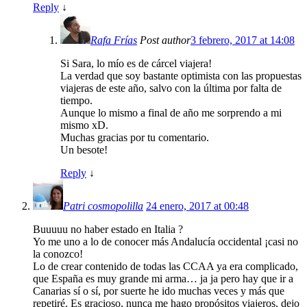
Reply
↓
Rafa Frías
Post author
3 febrero, 2017 at 14:08
Si Sara, lo mío es de cárcel viajera!
La verdad que soy bastante optimista con las propuestas
viajeras de este año, salvo con la última por falta de
tiempo.
Aunque lo mismo a final de año me sorprendo a mi
mismo xD.
Muchas gracias por tu comentario.
Un besote!
Reply
↓
Patri cosmopolilla
24 enero, 2017 at 00:48
Buuuuu no haber estado en Italia ?
Yo me uno a lo de conocer más Andalucía occidental ¡casi no
la conozco!
Lo de crear contenido de todas las CCAA ya era complicado,
que España es muy grande mi arma… ja ja pero hay que ir a
Canarias sí o sí, por suerte he ido muchas veces y más que
repetiré. Es gracioso, nunca me hago propósitos viajeros, dejo