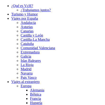
¿Qué es VcH?
¿Trabajamos juntos?
Turismo y Humor
Viajes por España
Andalucia
Asturias
Canarias
Castilla y León
Castilla-La Mancha
Cataluña
Comunidad Valenciana
Extremadura
Galicia
Islas Baleares
La Rioja
Madrid
Navarra
Pais Vasco
Viajes al extranjero
Europa
Alemania
Bélgica
Francia
Hungría