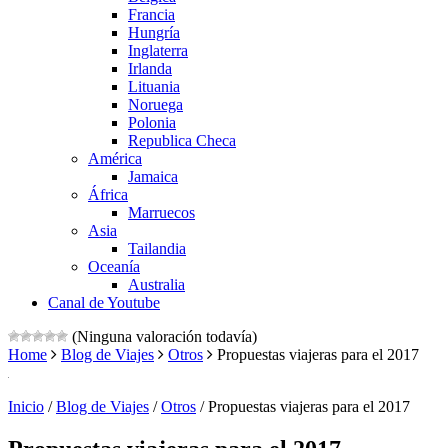
Francia
Hungría
Inglaterra
Irlanda
Lituania
Noruega
Polonia
Republica Checa
América
Jamaica
África
Marruecos
Asia
Tailandia
Oceanía
Australia
Canal de Youtube
(Ninguna valoración todavía)
Home
Blog de Viajes
Otros
Propuestas viajeras para el 2017
Inicio
/
Blog de Viajes
/
Otros
/
Propuestas viajeras para el 2017