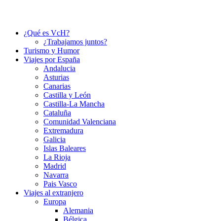
¿Qué es VcH?
¿Trabajamos juntos?
Turismo y Humor
Viajes por España
Andalucia
Asturias
Canarias
Castilla y León
Castilla-La Mancha
Cataluña
Comunidad Valenciana
Extremadura
Galicia
Islas Baleares
La Rioja
Madrid
Navarra
Pais Vasco
Viajes al extranjero
Europa
Alemania
Bélgica