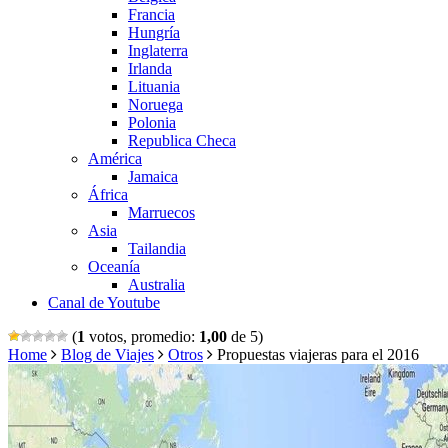
Francia
Hungría
Inglaterra
Irlanda
Lituania
Noruega
Polonia
Republica Checa
América
Jamaica
África
Marruecos
Asia
Tailandia
Oceanía
Australia
Canal de Youtube
(
1
votos, promedio:
1,00
de 5)
Home
Blog de Viajes
Otros
Propuestas viajeras para el 2016