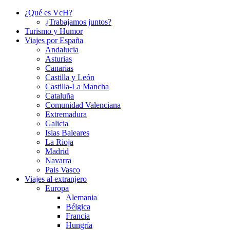
¿Qué es VcH?
¿Trabajamos juntos?
Turismo y Humor
Viajes por España
Andalucia
Asturias
Canarias
Castilla y León
Castilla-La Mancha
Cataluña
Comunidad Valenciana
Extremadura
Galicia
Islas Baleares
La Rioja
Madrid
Navarra
Pais Vasco
Viajes al extranjero
Europa
Alemania
Bélgica
Francia
Hungría