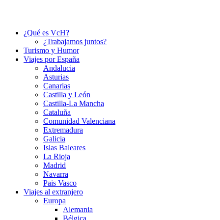
¿Qué es VcH?
¿Trabajamos juntos?
Turismo y Humor
Viajes por España
Andalucia
Asturias
Canarias
Castilla y León
Castilla-La Mancha
Cataluña
Comunidad Valenciana
Extremadura
Galicia
Islas Baleares
La Rioja
Madrid
Navarra
Pais Vasco
Viajes al extranjero
Europa
Alemania
Bélgica