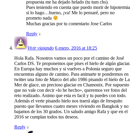
propuesta me ha dejado helado (tu tum chs).
Pues teniendo en cuenta que puedo morir de hipotermia
si lo hago…bueno, ¡va! Me lo pensaré, pero no
prometo nada
Muchas gracias por tu comentario Jose Carlos
Reply
↓
Vivir viajando
6 enero, 2016 at 18:25
Hola Rafa. Nosotros vamos un poco por el camino de José
Carlos DS. Te proponemos que pises el hielo de algún glaciar.
En Europa hay muchos y si vuelves a Polonia seguro que
encuentras alguno de camino. Para animarte te pondremos en
twitter una foto de Marco del año 1986 pisando el hielo de La
Mer de glace, un precioso glaciar en Chamonix. Por supuesto
que no vale con decir «lo he hecho», queremos ver fotos del
reto realizado. Animo que esta es facil y tu puedes con todo.
Además el verte pisando hielo nos traerá algo de fresquito
puesto que llevamos cuatro meses viviendo en Bangkok y no
bajamos de los 30 grados. Un saludo amigo Rafa y que en el
2016 se cumplan todos tus deseos.
Reply
↓