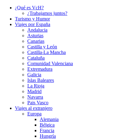
¿Qué es VcH?
¿Trabajamos juntos?
Turismo y Humor
Viajes por España
Andalucia
Asturias
Canarias
Castilla y León
Castilla-La Mancha
Cataluña
Comunidad Valenciana
Extremadura
Galicia
Islas Baleares
La Rioja
Madrid
Navarra
Pais Vasco
Viajes al extranjero
Europa
Alemania
Bélgica
Francia
Hungría