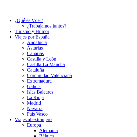
¿Qué es VcH?
¿Trabajamos juntos?
Turismo y Humor
Viajes por España
Andalucia
Asturias
Canarias
Castilla y León
Castilla-La Mancha
Cataluña
Comunidad Valenciana
Extremadura
Galicia
Islas Baleares
La Rioja
Madrid
Navarra
Pais Vasco
Viajes al extranjero
Europa
Alemania
Bélgica