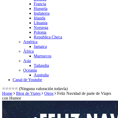
Francia
Hungría
Inglaterra
Irlanda
Lituania
Noruega
Polonia
Republica Checa
América
Jamaica
África
Marruecos
Asia
Tailandia
Oceanía
Australia
Canal de Youtube
(Ninguna valoración todavía)
Home
Blog de Viajes
Otros
Feliz Navidad de parte de Viajes
con Humor