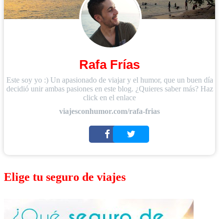
Rafa Frías
Este soy yo :) Un apasionado de viajar y el humor, que un buen día
decidió unir ambas pasiones en este blog. ¿Quieres saber más? Haz
click en el enlace
viajesconhumor.com/rafa-frias
Elige tu seguro de viajes