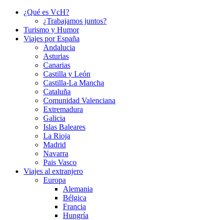
¿Qué es VcH?
¿Trabajamos juntos?
Turismo y Humor
Viajes por España
Andalucia
Asturias
Canarias
Castilla y León
Castilla-La Mancha
Cataluña
Comunidad Valenciana
Extremadura
Galicia
Islas Baleares
La Rioja
Madrid
Navarra
Pais Vasco
Viajes al extranjero
Europa
Alemania
Bélgica
Francia
Hungría