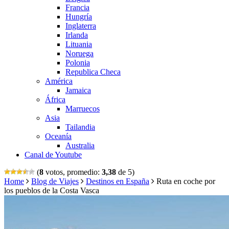
Francia
Hungría
Inglaterra
Irlanda
Lituania
Noruega
Polonia
Republica Checa
América
Jamaica
África
Marruecos
Asia
Tailandia
Oceanía
Australia
Canal de Youtube
(
8
votos, promedio:
3,38
de 5)
Home
Blog de Viajes
Destinos en España
Ruta en coche por
los pueblos de la Costa Vasca