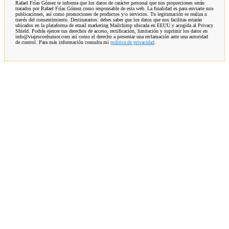
Rafael Frías Gómez te informa que los datos de carácter personal que nos proporciones serán
tratados por Rafael Frías Gómez como responsable de esta web. La finalidad es para enviarte mis
publicaciones, así como promociones de productos y/o servicios. Tu legitimación se realiza a
través del consentimiento. Destinatarios: debes saber que los datos que nos facilitas estarán
ubicados en la plataforma de email marketing Mailchimp ubicada en EEUU y acogida al Privacy
Shield. Podrás ejercer tus derechos de acceso, rectificación, limitación y suprimir los datos en
info@viajesconhumor.com así como el derecho a presentar una reclamación ante una autoridad
de control. Para más información consulta mi
política de privacidad
.