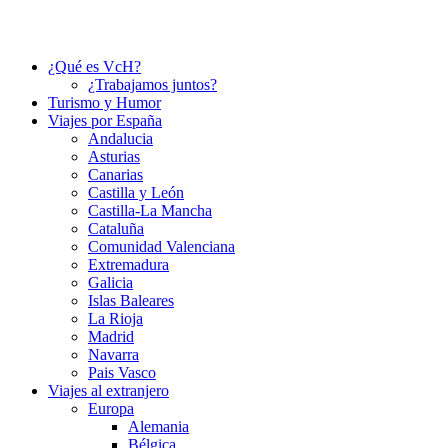
¿Qué es VcH?
¿Trabajamos juntos?
Turismo y Humor
Viajes por España
Andalucia
Asturias
Canarias
Castilla y León
Castilla-La Mancha
Cataluña
Comunidad Valenciana
Extremadura
Galicia
Islas Baleares
La Rioja
Madrid
Navarra
Pais Vasco
Viajes al extranjero
Europa
Alemania
Bélgica