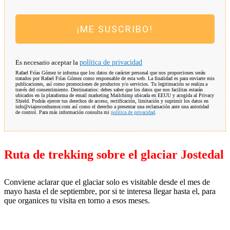
¡ME SUSCRIBO!
Es necesario aceptar la
política de privacidad
Rafael Frías Gómez te informa que los datos de carácter personal que nos proporciones serán
tratados por Rafael Frías Gómez como responsable de esta web. La finalidad es para enviarte mis
publicaciones, así como promociones de productos y/o servicios. Tu legitimación se realiza a
través del consentimiento. Destinatarios: debes saber que los datos que nos facilitas estarán
ubicados en la plataforma de email marketing Mailchimp ubicada en EEUU y acogida al Privacy
Shield. Podrás ejercer tus derechos de acceso, rectificación, limitación y suprimir los datos en
info@viajesconhumor.com así como el derecho a presentar una reclamación ante una autoridad
de control. Para más información consulta mi
política de privacidad
.
Ruta de trekking sobre el glaciar Jostedal
Conviene aclarar que el glaciar solo es visitable desde el mes de
mayo hasta el de septiembre, por si te interesa llegar hasta el, para
que organices tu visita en torno a esos meses.