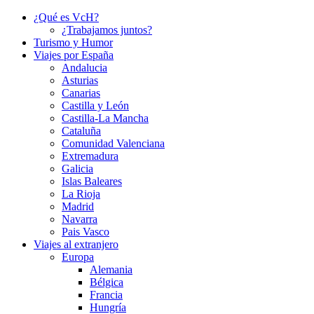
¿Qué es VcH?
¿Trabajamos juntos?
Turismo y Humor
Viajes por España
Andalucia
Asturias
Canarias
Castilla y León
Castilla-La Mancha
Cataluña
Comunidad Valenciana
Extremadura
Galicia
Islas Baleares
La Rioja
Madrid
Navarra
Pais Vasco
Viajes al extranjero
Europa
Alemania
Bélgica
Francia
Hungría