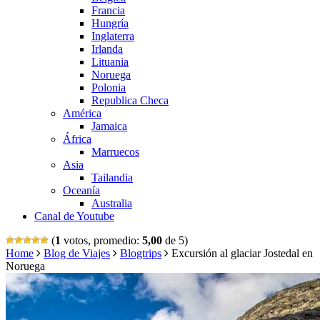
Francia
Hungría
Inglaterra
Irlanda
Lituania
Noruega
Polonia
Republica Checa
América
Jamaica
África
Marruecos
Asia
Tailandia
Oceanía
Australia
Canal de Youtube
(
1
votos, promedio:
5,00
de 5)
Home
Blog de Viajes
Blogtrips
Excursión al glaciar Jostedal en
Noruega