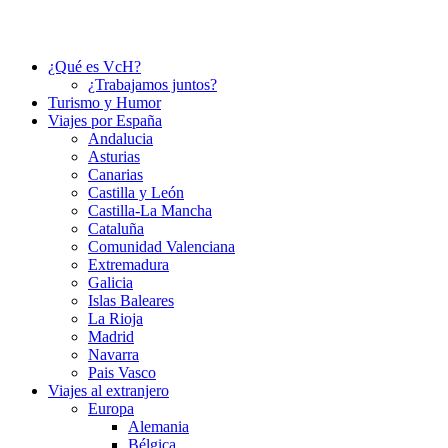
¿Qué es VcH?
¿Trabajamos juntos?
Turismo y Humor
Viajes por España
Andalucia
Asturias
Canarias
Castilla y León
Castilla-La Mancha
Cataluña
Comunidad Valenciana
Extremadura
Galicia
Islas Baleares
La Rioja
Madrid
Navarra
Pais Vasco
Viajes al extranjero
Europa
Alemania
Bélgica