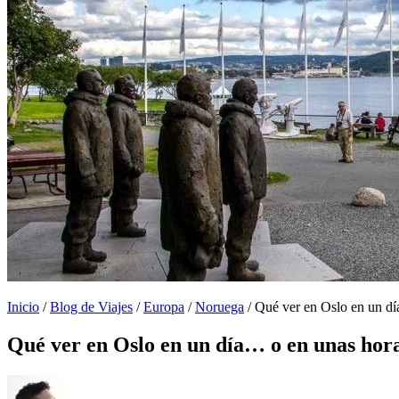
Inicio
/
Blog de Viajes
/
Europa
/
Noruega
/
Qué ver en Oslo en un d
Qué ver en Oslo en un día… o en unas hor