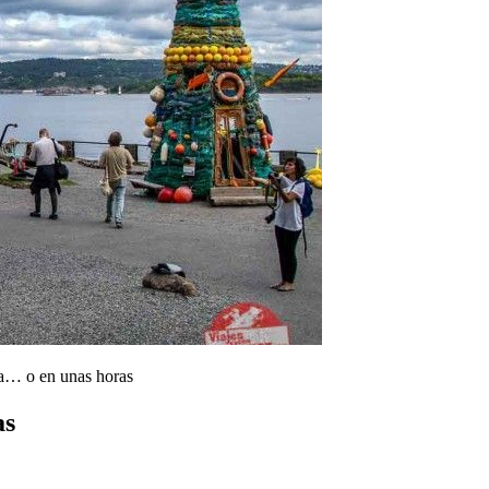
ía… o en unas horas
as