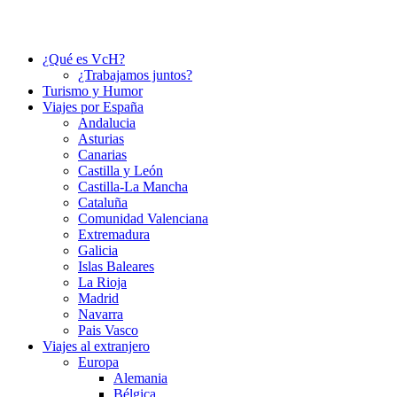
¿Qué es VcH?
¿Trabajamos juntos?
Turismo y Humor
Viajes por España
Andalucia
Asturias
Canarias
Castilla y León
Castilla-La Mancha
Cataluña
Comunidad Valenciana
Extremadura
Galicia
Islas Baleares
La Rioja
Madrid
Navarra
Pais Vasco
Viajes al extranjero
Europa
Alemania
Bélgica