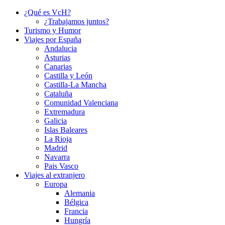
¿Qué es VcH?
¿Trabajamos juntos?
Turismo y Humor
Viajes por España
Andalucia
Asturias
Canarias
Castilla y León
Castilla-La Mancha
Cataluña
Comunidad Valenciana
Extremadura
Galicia
Islas Baleares
La Rioja
Madrid
Navarra
Pais Vasco
Viajes al extranjero
Europa
Alemania
Bélgica
Francia
Hungría