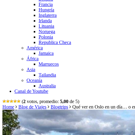
Francia
Hungría
Inglaterra
Irlanda
Lituania
Noruega
Polonia
Republica Checa
América
Jamaica
África
Marruecos
Asia
Tailandia
Oceanía
Australia
Canal de Youtube
(
2
votos, promedio:
5,00
de 5)
Home
Blog de Viajes
Blogtrips
Qué ver en Oslo en un día… o e