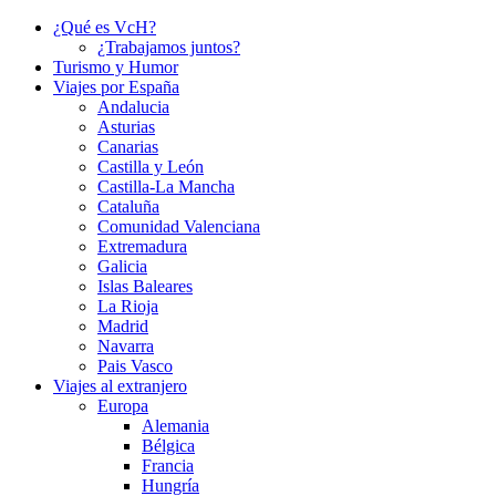
¿Qué es VcH?
¿Trabajamos juntos?
Turismo y Humor
Viajes por España
Andalucia
Asturias
Canarias
Castilla y León
Castilla-La Mancha
Cataluña
Comunidad Valenciana
Extremadura
Galicia
Islas Baleares
La Rioja
Madrid
Navarra
Pais Vasco
Viajes al extranjero
Europa
Alemania
Bélgica
Francia
Hungría