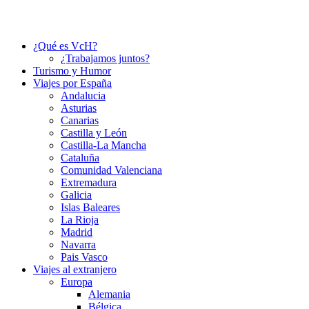
¿Qué es VcH?
¿Trabajamos juntos?
Turismo y Humor
Viajes por España
Andalucia
Asturias
Canarias
Castilla y León
Castilla-La Mancha
Cataluña
Comunidad Valenciana
Extremadura
Galicia
Islas Baleares
La Rioja
Madrid
Navarra
Pais Vasco
Viajes al extranjero
Europa
Alemania
Bélgica