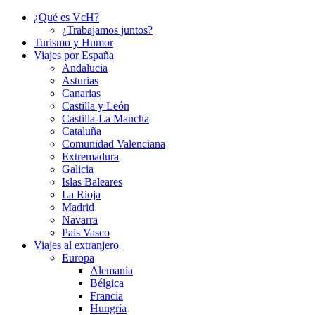
¿Qué es VcH?
¿Trabajamos juntos?
Turismo y Humor
Viajes por España
Andalucia
Asturias
Canarias
Castilla y León
Castilla-La Mancha
Cataluña
Comunidad Valenciana
Extremadura
Galicia
Islas Baleares
La Rioja
Madrid
Navarra
Pais Vasco
Viajes al extranjero
Europa
Alemania
Bélgica
Francia
Hungría