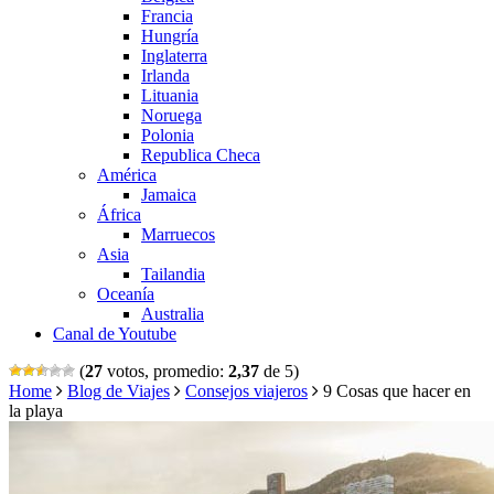
Francia
Hungría
Inglaterra
Irlanda
Lituania
Noruega
Polonia
Republica Checa
América
Jamaica
África
Marruecos
Asia
Tailandia
Oceanía
Australia
Canal de Youtube
(
27
votos, promedio:
2,37
de 5)
Home
Blog de Viajes
Consejos viajeros
9 Cosas que hacer en
la playa