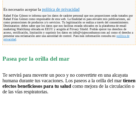
Es necesario aceptar la
política de privacidad
Rafael Frías Gómez te informa que los datos de carácter personal que nos proporciones serán tratados por
Rafael Frías Gómez como responsable de esta web. La finalidad es para enviarte mis publicaciones, así
como promociones de productos y/o servicios. Tu legitimación se realiza a través del consentimiento.
Destinatarios: debes saber que los datos que nos facilitas estarán ubicados en la plataforma de email
marketing Mailchimp ubicada en EEUU y acogida al Privacy Shield. Podrás ejercer tus derechos de
acceso, rectificación, limitación y suprimir los datos en info@viajesconhumor.com así como el derecho a
presentar una reclamación ante una autoridad de control. Para más información consulta mi
política de
privacidad
.
Pasea por la orilla del mar
Te servirá para moverte un poco y no convertirte en una alcayata
humana durante tus vacaciones. Los paseos a la orilla del mar
tienen
efectos beneficiosos para tu salud
como mejora de la circulación o
de las vías respiratorias.