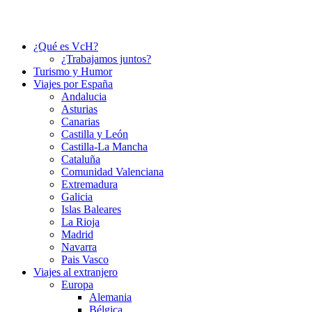
¿Qué es VcH?
¿Trabajamos juntos?
Turismo y Humor
Viajes por España
Andalucia
Asturias
Canarias
Castilla y León
Castilla-La Mancha
Cataluña
Comunidad Valenciana
Extremadura
Galicia
Islas Baleares
La Rioja
Madrid
Navarra
Pais Vasco
Viajes al extranjero
Europa
Alemania
Bélgica