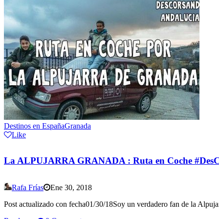
Destinos en España
Granada
Like
La ALPUJARRA GRANADA : Ruta en Coche #Des
Rafa Frías
Ene 30, 2018
Post actualizado con fecha01/30/18Soy un verdadero fan de la Alpujarr