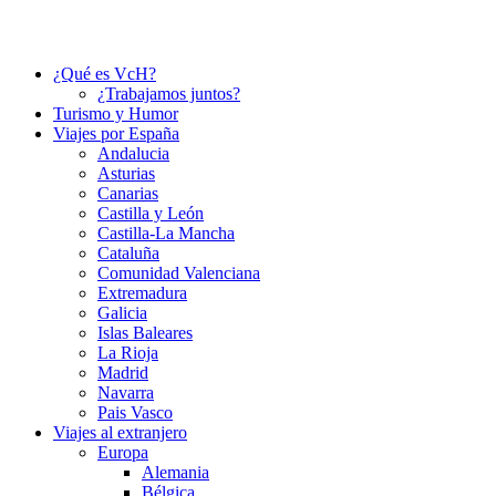
¿Qué es VcH?
¿Trabajamos juntos?
Turismo y Humor
Viajes por España
Andalucia
Asturias
Canarias
Castilla y León
Castilla-La Mancha
Cataluña
Comunidad Valenciana
Extremadura
Galicia
Islas Baleares
La Rioja
Madrid
Navarra
Pais Vasco
Viajes al extranjero
Europa
Alemania
Bélgica