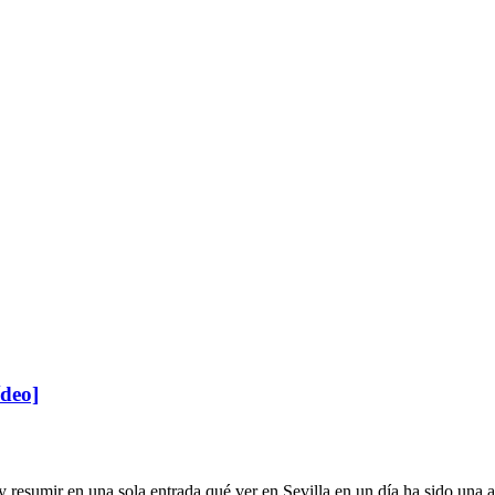
ídeo]
resumir en una sola entrada qué ver en Sevilla en un día ha sido una a