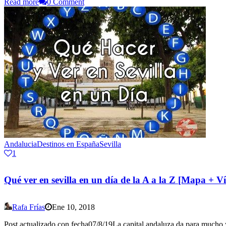
Read more
0 Comment
Andalucia
Destinos en España
Sevilla
1
Qué ver en sevilla en un día de la A a la Z [Mapa + V
Rafa Frías
Ene 10, 2018
Post actualizado con fecha07/8/19La capital andaluza da para mucho y 