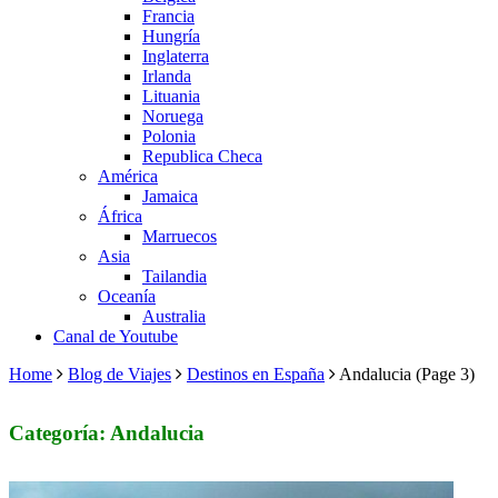
Francia
Hungría
Inglaterra
Irlanda
Lituania
Noruega
Polonia
Republica Checa
América
Jamaica
África
Marruecos
Asia
Tailandia
Oceanía
Australia
Canal de Youtube
Home
Blog de Viajes
Destinos en España
Andalucia
(Page 3)
Categoría: Andalucia