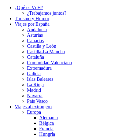
¿Qué es VcH?
¿Trabajamos juntos?
Turismo y Humor
Viajes por España
Andalucia
Asturias
Canarias
Castilla y León
Castilla-La Mancha
Cataluña
Comunidad Valenciana
Extremadura
Galicia
Islas Baleares
La Rioja
Madrid
Navarra
Pais Vasco
Viajes al extranjero
Europa
Alemania
Bélgica
Francia
Hungría