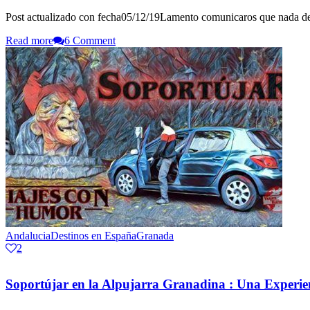
Post actualizado con fecha05/12/19Lamento comunicaros que nada de 
Read more
6 Comment
Andalucia
Destinos en España
Granada
2
Soportújar en la Alpujarra Granadina : Una Experie