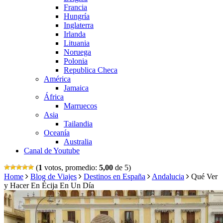
Francia
Hungría
Inglaterra
Irlanda
Lituania
Noruega
Polonia
Republica Checa
América
Jamaica
África
Marruecos
Asia
Tailandia
Oceanía
Australia
Canal de Youtube
(
1
votos, promedio:
5,00
de 5)
Home
Blog de Viajes
Destinos en España
Andalucia
Qué Ver
y Hacer En Écija En Un Día