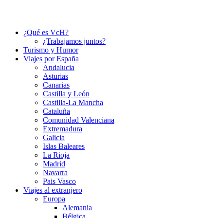
¿Qué es VcH?
¿Trabajamos juntos?
Turismo y Humor
Viajes por España
Andalucia
Asturias
Canarias
Castilla y León
Castilla-La Mancha
Cataluña
Comunidad Valenciana
Extremadura
Galicia
Islas Baleares
La Rioja
Madrid
Navarra
Pais Vasco
Viajes al extranjero
Europa
Alemania
Bélgica