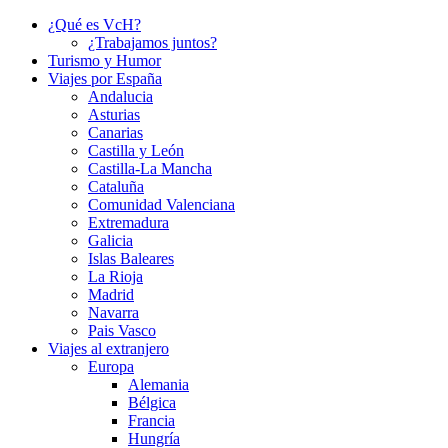
¿Qué es VcH?
¿Trabajamos juntos?
Turismo y Humor
Viajes por España
Andalucia
Asturias
Canarias
Castilla y León
Castilla-La Mancha
Cataluña
Comunidad Valenciana
Extremadura
Galicia
Islas Baleares
La Rioja
Madrid
Navarra
Pais Vasco
Viajes al extranjero
Europa
Alemania
Bélgica
Francia
Hungría