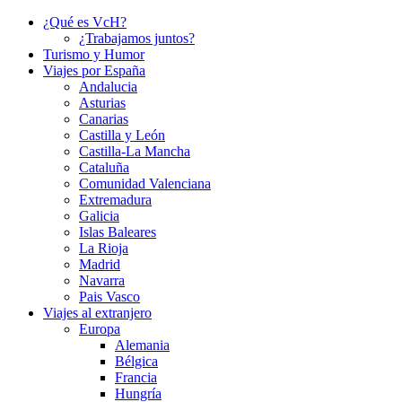
¿Qué es VcH?
¿Trabajamos juntos?
Turismo y Humor
Viajes por España
Andalucia
Asturias
Canarias
Castilla y León
Castilla-La Mancha
Cataluña
Comunidad Valenciana
Extremadura
Galicia
Islas Baleares
La Rioja
Madrid
Navarra
Pais Vasco
Viajes al extranjero
Europa
Alemania
Bélgica
Francia
Hungría