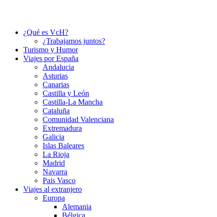
¿Qué es VcH?
¿Trabajamos juntos?
Turismo y Humor
Viajes por España
Andalucia
Asturias
Canarias
Castilla y León
Castilla-La Mancha
Cataluña
Comunidad Valenciana
Extremadura
Galicia
Islas Baleares
La Rioja
Madrid
Navarra
Pais Vasco
Viajes al extranjero
Europa
Alemania
Bélgica