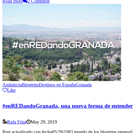
Read more
2 Comment
Andalucia
Blogtrips
Destinos en España
Granada
Like
#enREDandoGranada, una nueva forma de entender l
Rafa Frías
May 29, 2019
Post actualizado con fecha05/29/19El mundo de los blogtrips empezó a