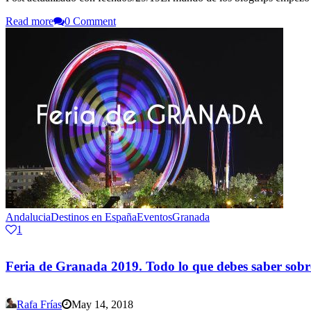
Read more
0 Comment
Andalucia
Destinos en España
Eventos
Granada
1
Feria de Granada 2019. Todo lo que debes saber sob
Rafa Frías
May 14, 2018