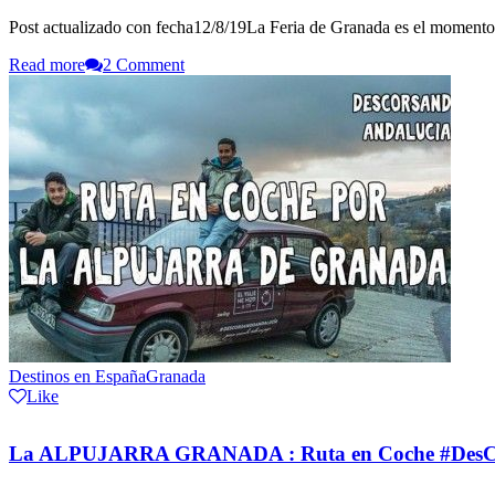
Post actualizado con fecha12/8/19La Feria de Granada es el momento y
Read more
2 Comment
Destinos en España
Granada
Like
La ALPUJARRA GRANADA : Ruta en Coche #Des