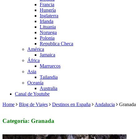
Francia
Hungría
Inglaterra
Irlanda
Lituania
Noruega
Polonia
Republica Checa
América
Jamaica
África
Marruecos
Asia
Tailandia
Oceanía
Australia
Canal de Youtube
Home
Blog de Viajes
Destinos en España
Andalucia
Granada
Categoría: Granada