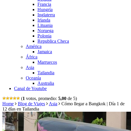
Francia
Hungría
Inglaterra
Irlanda
Lituania
Noruega
Polonia
Republica Checa
América
Jamaica
África
Marruecos
Asia
Tailandia
Oceanía
Australia
Canal de Youtube
(
1
votos, promedio:
5,00
de 5)
Home
Blog de Viajes
Asia
Cómo llegar a Bangkok | Día 1 de
12 días en Tailandia