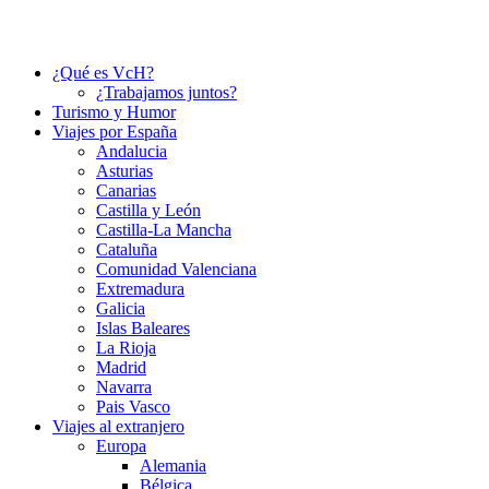
¿Qué es VcH?
¿Trabajamos juntos?
Turismo y Humor
Viajes por España
Andalucia
Asturias
Canarias
Castilla y León
Castilla-La Mancha
Cataluña
Comunidad Valenciana
Extremadura
Galicia
Islas Baleares
La Rioja
Madrid
Navarra
Pais Vasco
Viajes al extranjero
Europa
Alemania
Bélgica