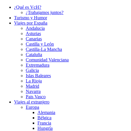
¿Qué es VcH?
¿Trabajamos juntos?
Turismo y Humor
Viajes por España
Andalucia
Asturias
Canarias
Castilla y León
Castilla-La Mancha
Cataluña
Comunidad Valenciana
Extremadura
Galicia
Islas Baleares
La Rioja
Madrid
Navarra
Pais Vasco
Viajes al extranjero
Europa
Alemania
Bélgica
Francia
Hungría