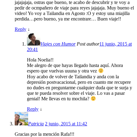
jajajajaja, ostras que bueno, te acabo de descubrir y te voy a
pedir de ocmpañero de viaje para reyes jajajaja. Muy bueno el
video! Yo voy a Tailandia en Agosto :O y estoy una miajilla
perdida…pero bueno, ya me encontrare… Buen viaje!!
Reply
↓
Viajes con Humor
Post author
11 junio, 2015 at
20:41
Hola Noelia!!
Me alegro de que hayas llegado hasta aquí. Ahora
espero que vuelvas uuuna y otra vez
Hoy acabo de volver de Tailandia y anda con la
depresión postvacacional, pero en cuanto me recupere
no dudes en preguntarme cualquier duda que te surja y
que te pueda resolver sobre el viaje. Lo vas a pasar
genial! Me llevas en tu mochila?
Reply
↓
Patricia
2 junio, 2015 at 11:42
Gracias por la mención Rafa!!!