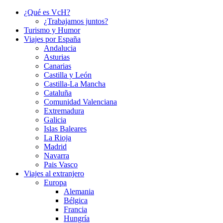
¿Qué es VcH?
¿Trabajamos juntos?
Turismo y Humor
Viajes por España
Andalucia
Asturias
Canarias
Castilla y León
Castilla-La Mancha
Cataluña
Comunidad Valenciana
Extremadura
Galicia
Islas Baleares
La Rioja
Madrid
Navarra
Pais Vasco
Viajes al extranjero
Europa
Alemania
Bélgica
Francia
Hungría