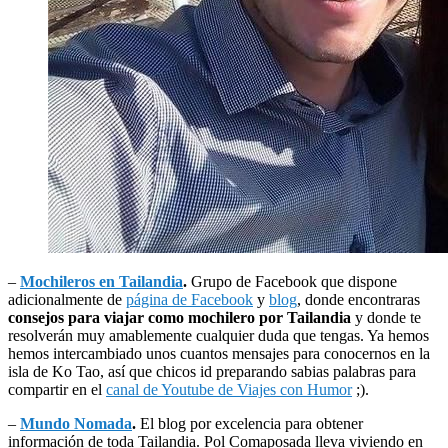
–
Mochileros en Tailandia
.
Grupo de Facebook que dispone
adicionalmente de
página de Facebook
y
blog
, donde encontraras
consejos para viajar como mochilero por Tailandia
y donde te
resolverán muy amablemente cualquier duda que tengas. Ya hemos
hemos intercambiado unos cuantos mensajes para conocernos en la
isla de Ko Tao, así que chicos id preparando sabias palabras para
compartir en el
canal de Youtube de Viajes con Humor
;).
–
Mundo Nomada
.
El blog por excelencia para obtener
información de toda Tailandia. Pol Comaposada lleva viviendo en