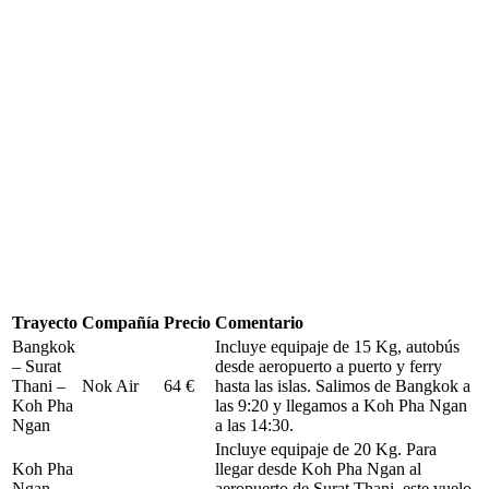
Trayecto
Compañía
Precio
Comentario
Bangkok
Incluye equipaje de 15 Kg, autobús
– Surat
desde aeropuerto a puerto y ferry
Thani –
Nok Air
64 €
hasta las islas. Salimos de Bangkok a
Koh Pha
las 9:20 y llegamos a Koh Pha Ngan
Ngan
a las 14:30.
Incluye equipaje de 20 Kg. Para
Koh Pha
llegar desde Koh Pha Ngan al
Ngan –
aeropuerto de Surat Thani, este vuelo