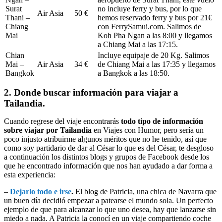
Surat
no incluye ferry y bus, por lo que
Air Asia
50 €
Thani –
hemos reservado ferry y bus por 21€
Chiang
con FerrySamui.com. Salimos de
Mai
Koh Pha Ngan a las 8:00 y llegamos
a Chiang Mai a las 17:15.
Chian
Incluye equipaje de 20 Kg. Salimos
Mai –
Air Asia
34 €
de Chiang Mai a las 17:35 y llegamos
Bangkok
a Bangkok a las 18:50.
2. Donde buscar información para viajar a
Tailandia.
Cuando regrese del viaje encontrarás
todo tipo de información
sobre viajar por Tailandia
en Viajes con Humor, pero sería un
poco injusto atribuirme algunos méritos que no he tenido, así que
como soy partidario de dar al César lo que es del César, te desgloso
a continuación los distintos blogs y grupos de Facebook desde los
que he encontrado información que nos han ayudado a dar forma a
esta experiencia:
–
Dejarlo todo e irse
.
El blog de Patricia, una chica de Navarra que
un buen día decidió empezar a patearse el mundo sola. Un perfecto
ejemplo de que para alcanzar lo que uno desea, hay que lanzarse sin
miedo a nada. A Patricia la conocí en un viaje compartiendo coche