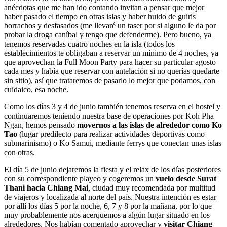
anécdotas que me han ido contando invitan a pensar que mejor
haber pasado el tiempo en otras islas y haber huido de guiris
borrachos y desfasados (me llevaré un taser por si alguno le da por
probar la droga caníbal y tengo que defenderme). Pero bueno, ya
tenemos reservadas cuatro noches en la isla (todos los
establecimientos te obligaban a reservar un mínimo de 4 noches, ya
que aprovechan la Full Moon Party para hacer su particular agosto
cada mes y había que reservar con antelación si no querías quedarte
sin sitio), así que trataremos de pasarlo lo mejor que podamos, con
cuidaico, esa noche.
Como los días 3 y 4 de junio también tenemos reserva en el hostel y
continuaremos teniendo nuestra base de operaciones por Koh Pha
Ngan, hemos pensado
movernos a las islas de alrededor como Ko
Tao
(lugar predilecto para realizar actividades deportivas como
submarinismo) o Ko Samui, mediante ferrys que conectan unas islas
con otras.
El día 5 de junio dejaremos la fiesta y el relax de los días posteriores
con su correspondiente playeo y cogeremos un
vuelo desde Surat
Thani hacia Chiang Mai
, ciudad muy recomendada por multitud
de viajeros y localizada al norte del país. Nuestra intención es estar
por allí los días 5 por la noche, 6, 7 y 8 por la mañana, por lo que
muy probablemente nos acerquemos a algún lugar situado en los
alrededores. Nos habían comentado aprovechar y
visitar Chiang