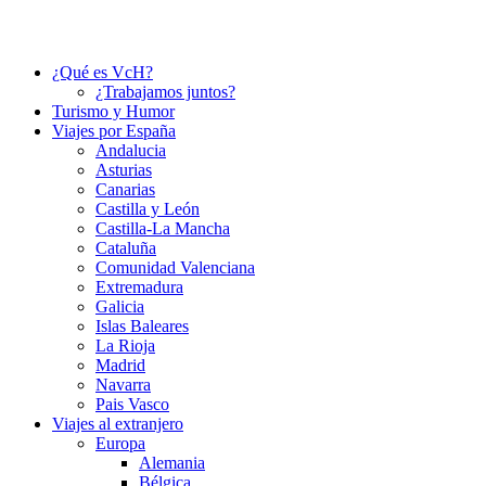
¿Qué es VcH?
¿Trabajamos juntos?
Turismo y Humor
Viajes por España
Andalucia
Asturias
Canarias
Castilla y León
Castilla-La Mancha
Cataluña
Comunidad Valenciana
Extremadura
Galicia
Islas Baleares
La Rioja
Madrid
Navarra
Pais Vasco
Viajes al extranjero
Europa
Alemania
Bélgica