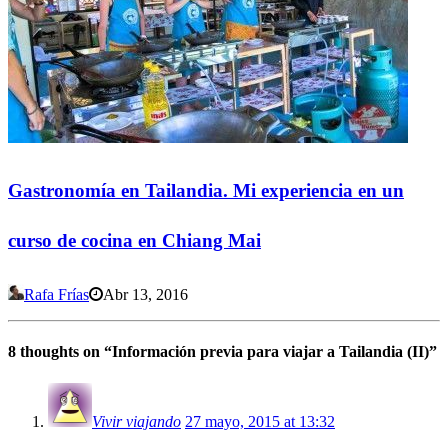
Gastronomía en Tailandia. Mi experiencia en un
curso de cocina en Chiang Mai
Rafa Frías
Abr 13, 2016
8 thoughts on “
Información previa para viajar a Tailandia (II)
”
Vivir viajando
27 mayo, 2015 at 13:32