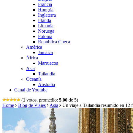
Francia
Hungría
Inglaterra
Irlanda
Lituania
Noruega
Polonia
Republica Checa
América
Jamaica
África
Marruecos
Asia
Tailandia
Oceanía
Australia
Canal de Youtube
(
1
votos, promedio:
5,00
de 5)
Home
Blog de Viajes
Asia
Un viaje a Tailandia resumido en 12 f