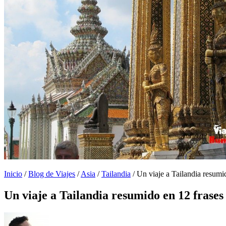
Inicio
/
Blog de Viajes
/
Asia
/
Tailandia
/
Un viaje a Tailandia resumi
Un viaje a Tailandia resumido en 12 frases