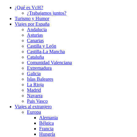
¿Qué es VcH?
¿Trabajamos juntos?
Turismo y Humor
Viajes por España
Andalucia
Asturias
Canarias
Castilla y León
Castilla-La Mancha
Cataluña
Comunidad Valenciana
Extremadura
Galicia
Islas Baleares
La Rioja
Madrid
Navarra
Pais Vasco
Viajes al extranjero
Europa
Alemania
Bélgica
Francia
Hungría