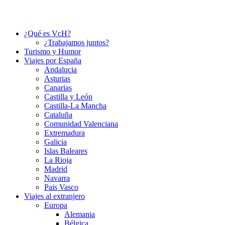
¿Qué es VcH?
¿Trabajamos juntos?
Turismo y Humor
Viajes por España
Andalucia
Asturias
Canarias
Castilla y León
Castilla-La Mancha
Cataluña
Comunidad Valenciana
Extremadura
Galicia
Islas Baleares
La Rioja
Madrid
Navarra
Pais Vasco
Viajes al extranjero
Europa
Alemania
Bélgica