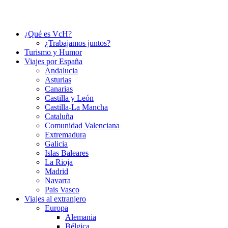
¿Qué es VcH?
¿Trabajamos juntos?
Turismo y Humor
Viajes por España
Andalucia
Asturias
Canarias
Castilla y León
Castilla-La Mancha
Cataluña
Comunidad Valenciana
Extremadura
Galicia
Islas Baleares
La Rioja
Madrid
Navarra
Pais Vasco
Viajes al extranjero
Europa
Alemania
Bélgica