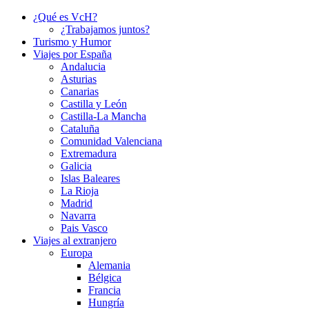
¿Qué es VcH?
¿Trabajamos juntos?
Turismo y Humor
Viajes por España
Andalucia
Asturias
Canarias
Castilla y León
Castilla-La Mancha
Cataluña
Comunidad Valenciana
Extremadura
Galicia
Islas Baleares
La Rioja
Madrid
Navarra
Pais Vasco
Viajes al extranjero
Europa
Alemania
Bélgica
Francia
Hungría