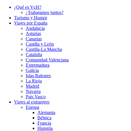
¿Qué es VcH?
¿Trabajamos juntos?
Turismo y Humor
Viajes por España
Andalucia
Asturias
Canarias
Castilla y León
Castilla-La Mancha
Cataluña
Comunidad Valenciana
Extremadura
Galicia
Islas Baleares
La Rioja
Madrid
Navarra
Pais Vasco
Viajes al extranjero
Europa
Alemania
Bélgica
Francia
Hungría