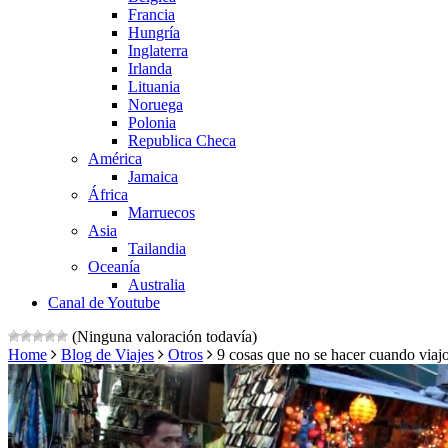
Francia
Hungría
Inglaterra
Irlanda
Lituania
Noruega
Polonia
Republica Checa
América
Jamaica
África
Marruecos
Asia
Tailandia
Oceanía
Australia
Canal de Youtube
(Ninguna valoración todavía)
Home
Blog de Viajes
Otros
9 cosas que no se hacer cuando viaj