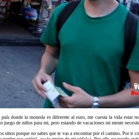
aís donde la moneda es diferente al euro, me cuesta la vida estar re
 un juego de niños para mi, pero estando de vacaciones mi mente necesita
s sitios porque no sabes que te vas a encontrar por el camino. Por ir co
perder ese avión!, ¡va la mujer de mi vida!»). Por ello no puedo evitar 