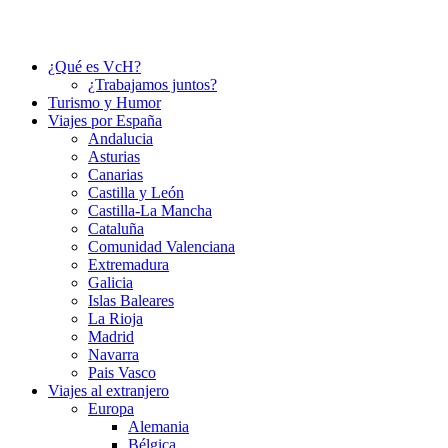
¿Qué es VcH?
¿Trabajamos juntos?
Turismo y Humor
Viajes por España
Andalucia
Asturias
Canarias
Castilla y León
Castilla-La Mancha
Cataluña
Comunidad Valenciana
Extremadura
Galicia
Islas Baleares
La Rioja
Madrid
Navarra
Pais Vasco
Viajes al extranjero
Europa
Alemania
Bélgica