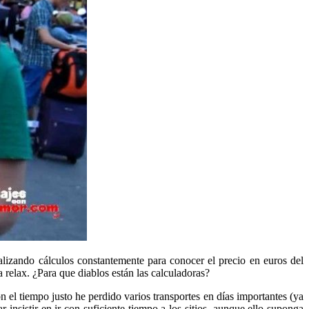
alizando cálculos constantemente para conocer el precio en euros del
 relax. ¿Para que diablos están las calculadoras?
n el tiempo justo he perdido varios transportes en días importantes (ya
insistir en ir con suficiente tiempo a los sitios, aunque ello suponga