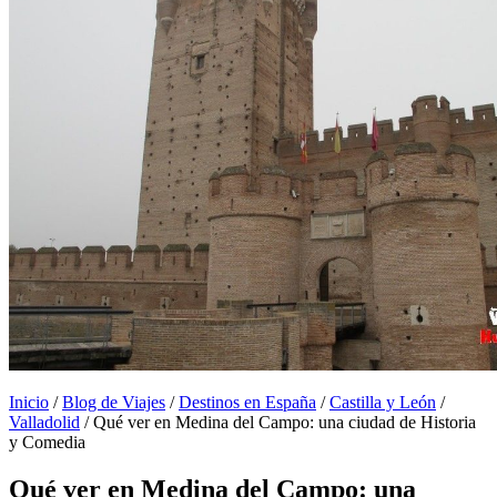
Inicio
/
Blog de Viajes
/
Destinos en España
/
Castilla y León
/
Valladolid
/
Qué ver en Medina del Campo: una ciudad de Historia
y Comedia
Qué ver en Medina del Campo: una