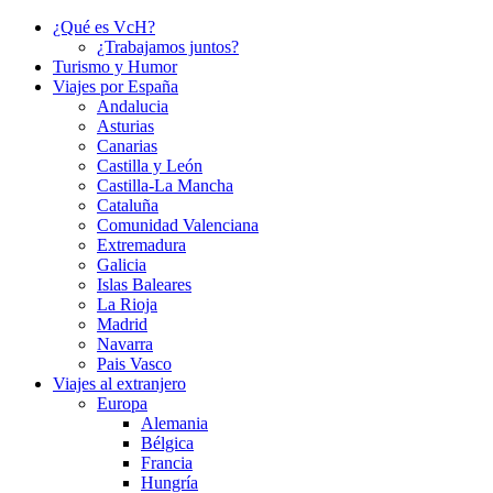
¿Qué es VcH?
¿Trabajamos juntos?
Turismo y Humor
Viajes por España
Andalucia
Asturias
Canarias
Castilla y León
Castilla-La Mancha
Cataluña
Comunidad Valenciana
Extremadura
Galicia
Islas Baleares
La Rioja
Madrid
Navarra
Pais Vasco
Viajes al extranjero
Europa
Alemania
Bélgica
Francia
Hungría