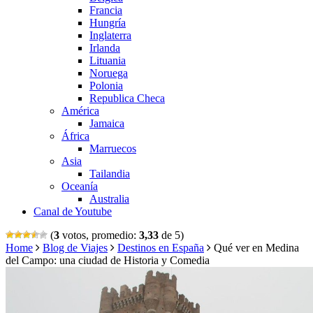
Francia
Hungría
Inglaterra
Irlanda
Lituania
Noruega
Polonia
Republica Checa
América
Jamaica
África
Marruecos
Asia
Tailandia
Oceanía
Australia
Canal de Youtube
(
3
votos, promedio:
3,33
de 5)
Home
Blog de Viajes
Destinos en España
Qué ver en Medina
del Campo: una ciudad de Historia y Comedia