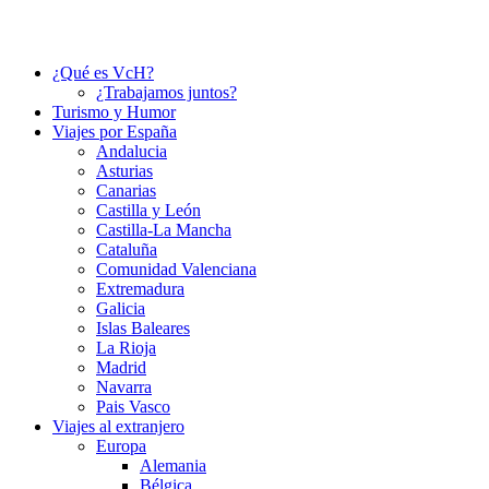
¿Qué es VcH?
¿Trabajamos juntos?
Turismo y Humor
Viajes por España
Andalucia
Asturias
Canarias
Castilla y León
Castilla-La Mancha
Cataluña
Comunidad Valenciana
Extremadura
Galicia
Islas Baleares
La Rioja
Madrid
Navarra
Pais Vasco
Viajes al extranjero
Europa
Alemania
Bélgica