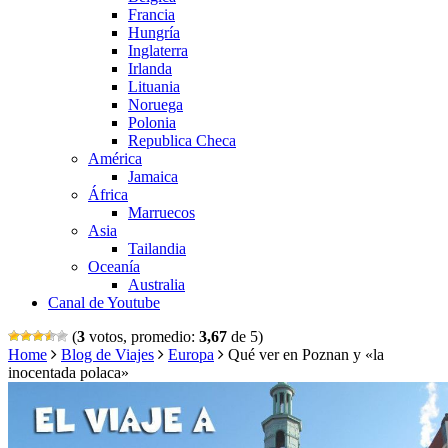
Francia
Hungría
Inglaterra
Irlanda
Lituania
Noruega
Polonia
Republica Checa
América
Jamaica
África
Marruecos
Asia
Tailandia
Oceanía
Australia
Canal de Youtube
(
3
votos, promedio:
3,67
de 5)
Home
Blog de Viajes
Europa
Qué ver en Poznan y «la
inocentada polaca»