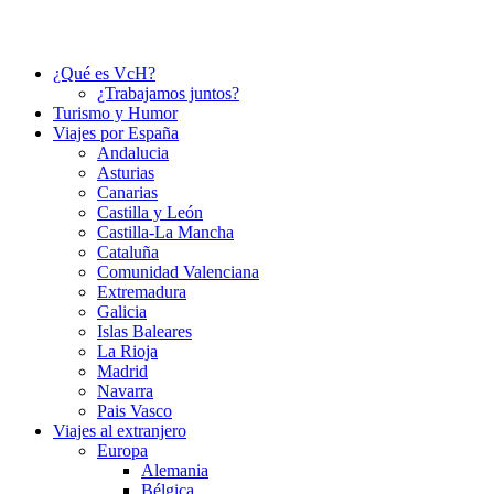
¿Qué es VcH?
¿Trabajamos juntos?
Turismo y Humor
Viajes por España
Andalucia
Asturias
Canarias
Castilla y León
Castilla-La Mancha
Cataluña
Comunidad Valenciana
Extremadura
Galicia
Islas Baleares
La Rioja
Madrid
Navarra
Pais Vasco
Viajes al extranjero
Europa
Alemania
Bélgica