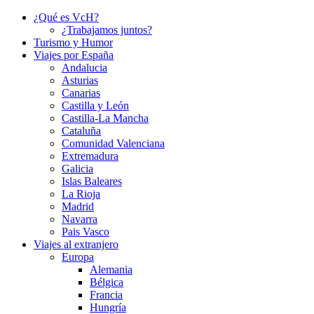
¿Qué es VcH?
¿Trabajamos juntos?
Turismo y Humor
Viajes por España
Andalucia
Asturias
Canarias
Castilla y León
Castilla-La Mancha
Cataluña
Comunidad Valenciana
Extremadura
Galicia
Islas Baleares
La Rioja
Madrid
Navarra
Pais Vasco
Viajes al extranjero
Europa
Alemania
Bélgica
Francia
Hungría