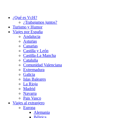
¿Qué es VcH?
¿Trabajamos juntos?
Turismo y Humor
Viajes por España
Andalucia
Asturias
Canarias
Castilla y León
Castilla-La Mancha
Cataluña
Comunidad Valenciana
Extremadura
Galicia
Islas Baleares
La Rioja
Madrid
Navarra
Pais Vasco
Viajes al extranjero
Europa
Alemania
Bélgica