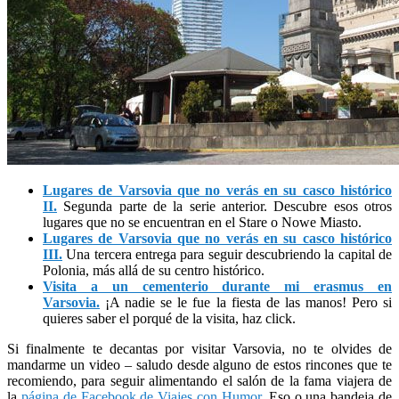
Lugares de Varsovia que no verás en su casco histórico
II.
Segunda parte de la serie anterior. Descubre esos otros
lugares que no se encuentran en el Stare o Nowe Miasto.
Lugares de Varsovia que no verás en su casco histórico
III.
Una tercera entrega para seguir descubriendo la capital de
Polonia, más allá de su centro histórico.
Visita a un cementerio durante mi erasmus en
Varsovia.
¡A nadie se le fue la fiesta de las manos! Pero si
quieres saber el porqué de la visita, haz click.
Si finalmente te decantas por visitar Varsovia, no te olvides de
mandarme un video – saludo desde alguno de estos rincones que te
recomiendo, para seguir alimentando el salón de la fama viajera de
la
página de Facebook de Viajes con Humor
. Eso o una bandeja de