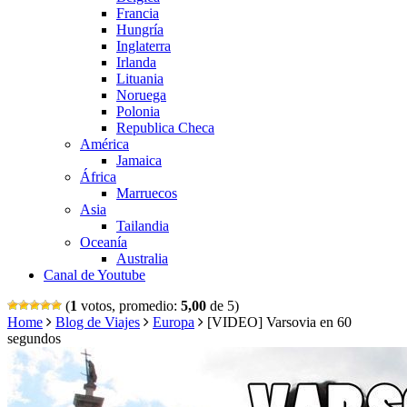
Francia
Hungría
Inglaterra
Irlanda
Lituania
Noruega
Polonia
Republica Checa
América
Jamaica
África
Marruecos
Asia
Tailandia
Oceanía
Australia
Canal de Youtube
(
1
votos, promedio:
5,00
de 5)
Home
Blog de Viajes
Europa
[VIDEO] Varsovia en 60
segundos