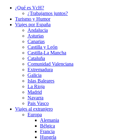
¿Qué es VcH?
¿Trabajamos juntos?
Turismo y Humor
Viajes por España
Andalucia
Asturias
Canarias
Castilla y León
Castilla-La Mancha
Cataluña
Comunidad Valenciana
Extremadura
Galicia
Islas Baleares
La Rioja
Madrid
Navarra
Pais Vasco
Viajes al extranjero
Europa
Alemania
Bélgica
Francia
Hungría