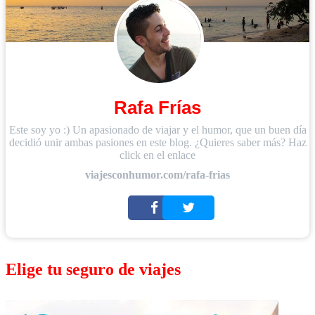
Rafa Frías
Este soy yo :) Un apasionado de viajar y el humor, que un buen día
decidió unir ambas pasiones en este blog. ¿Quieres saber más? Haz
click en el enlace
viajesconhumor.com/rafa-frias
Elige tu seguro de viajes