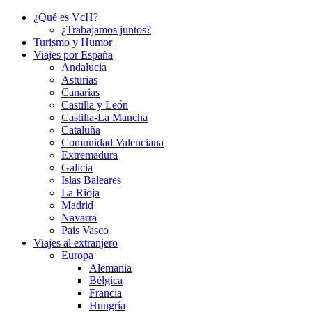
¿Qué es VcH?
¿Trabajamos juntos?
Turismo y Humor
Viajes por España
Andalucia
Asturias
Canarias
Castilla y León
Castilla-La Mancha
Cataluña
Comunidad Valenciana
Extremadura
Galicia
Islas Baleares
La Rioja
Madrid
Navarra
Pais Vasco
Viajes al extranjero
Europa
Alemania
Bélgica
Francia
Hungría