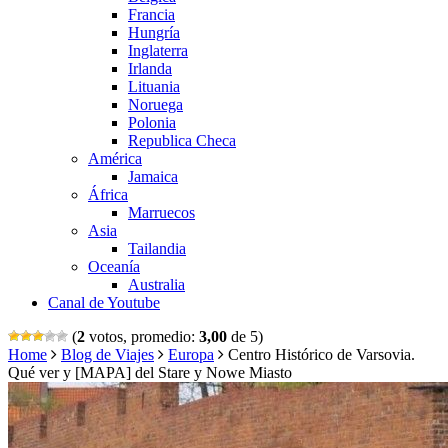
Francia
Hungría
Inglaterra
Irlanda
Lituania
Noruega
Polonia
Republica Checa
América
Jamaica
África
Marruecos
Asia
Tailandia
Oceanía
Australia
Canal de Youtube
(
2
votos, promedio:
3,00
de 5)
Home
Blog de Viajes
Europa
Centro Histórico de Varsovia.
Qué ver y [MAPA] del Stare y Nowe Miasto