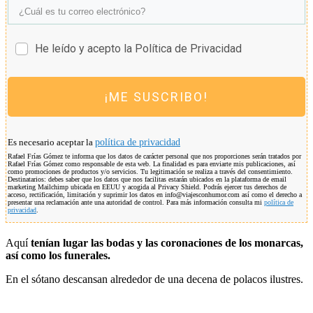
He leído y acepto la Política de Privacidad
¡ME SUSCRIBO!
Es necesario aceptar la
política de privacidad
Rafael Frías Gómez te informa que los datos de carácter personal que nos proporciones serán tratados por
Rafael Frías Gómez como responsable de esta web. La finalidad es para enviarte mis publicaciones, así
como promociones de productos y/o servicios. Tu legitimación se realiza a través del consentimiento.
Destinatarios: debes saber que los datos que nos facilitas estarán ubicados en la plataforma de email
marketing Mailchimp ubicada en EEUU y acogida al Privacy Shield. Podrás ejercer tus derechos de
acceso, rectificación, limitación y suprimir los datos en info@viajesconhumor.com así como el derecho a
presentar una reclamación ante una autoridad de control. Para más información consulta mi
política de
privacidad
.
Aquí
tenían lugar las bodas y las coronaciones de los monarcas,
así como los funerales.
En el sótano descansan alrededor de una decena de polacos ilustres.