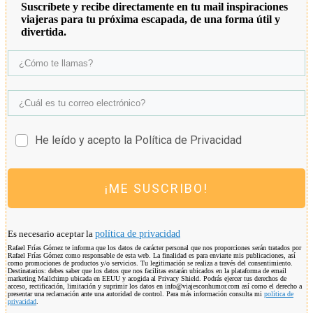
Suscríbete y recibe directamente en tu mail inspiraciones
viajeras para tu próxima escapada, de una forma útil y
divertida.
He leído y acepto la Política de Privacidad
¡ME SUSCRIBO!
Es necesario aceptar la
política de privacidad
Rafael Frías Gómez te informa que los datos de carácter personal que nos proporciones serán tratados por
Rafael Frías Gómez como responsable de esta web. La finalidad es para enviarte mis publicaciones, así
como promociones de productos y/o servicios. Tu legitimación se realiza a través del consentimiento.
Destinatarios: debes saber que los datos que nos facilitas estarán ubicados en la plataforma de email
marketing Mailchimp ubicada en EEUU y acogida al Privacy Shield. Podrás ejercer tus derechos de
acceso, rectificación, limitación y suprimir los datos en info@viajesconhumor.com así como el derecho a
presentar una reclamación ante una autoridad de control. Para más información consulta mi
política de
privacidad
.