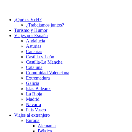
¿Qué es VcH?
¿Trabajamos juntos?
Turismo y Humor
Viajes por España
Andalucia
Asturias
Canarias
Castilla y León
Castilla-La Mancha
Cataluña
Comunidad Valenciana
Extremadura
Galicia
Islas Baleares
La Rioja
Madrid
Navarra
Pais Vasco
Viajes al extranjero
Europa
Alemania
Bélgica