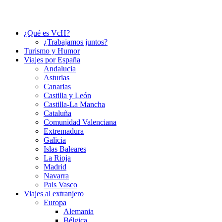
¿Qué es VcH?
¿Trabajamos juntos?
Turismo y Humor
Viajes por España
Andalucia
Asturias
Canarias
Castilla y León
Castilla-La Mancha
Cataluña
Comunidad Valenciana
Extremadura
Galicia
Islas Baleares
La Rioja
Madrid
Navarra
Pais Vasco
Viajes al extranjero
Europa
Alemania
Bélgica