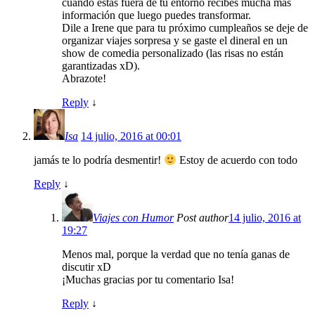
cuando estas fuera de tu entorno recibes mucha más
información que luego puedes transformar.
Dile a Irene que para tu próximo cumpleaños se deje de
organizar viajes sorpresa y se gaste el dineral en un
show de comedia personalizado (las risas no están
garantizadas xD).
Abrazote!
Reply
↓
Isa
14 julio, 2016 at 00:01
jamás te lo podría desmentir!
Estoy de acuerdo con todo
Reply
↓
Viajes con Humor
Post author
14 julio, 2016 at
19:27
Menos mal, porque la verdad que no tenía ganas de
discutir xD
¡Muchas gracias por tu comentario Isa!
Reply
↓