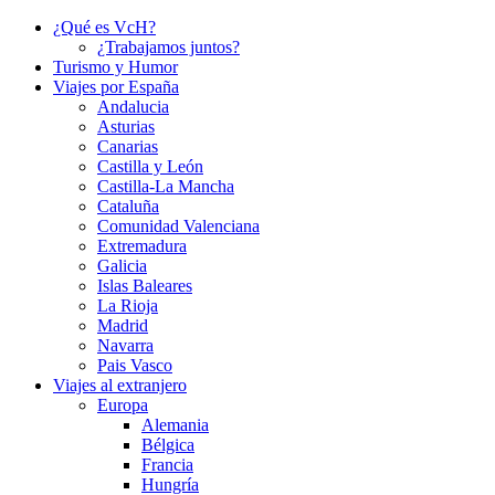
¿Qué es VcH?
¿Trabajamos juntos?
Turismo y Humor
Viajes por España
Andalucia
Asturias
Canarias
Castilla y León
Castilla-La Mancha
Cataluña
Comunidad Valenciana
Extremadura
Galicia
Islas Baleares
La Rioja
Madrid
Navarra
Pais Vasco
Viajes al extranjero
Europa
Alemania
Bélgica
Francia
Hungría