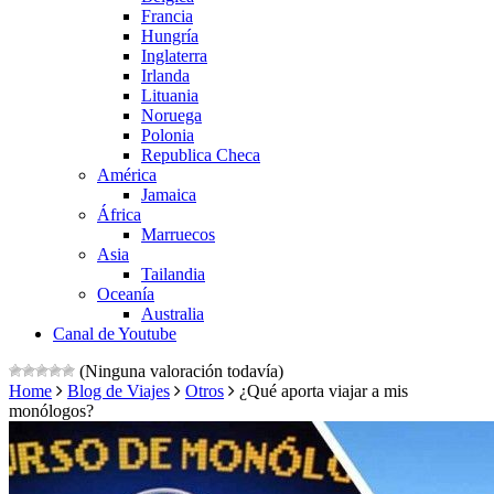
Francia
Hungría
Inglaterra
Irlanda
Lituania
Noruega
Polonia
Republica Checa
América
Jamaica
África
Marruecos
Asia
Tailandia
Oceanía
Australia
Canal de Youtube
(Ninguna valoración todavía)
Home
Blog de Viajes
Otros
¿Qué aporta viajar a mis
monólogos?