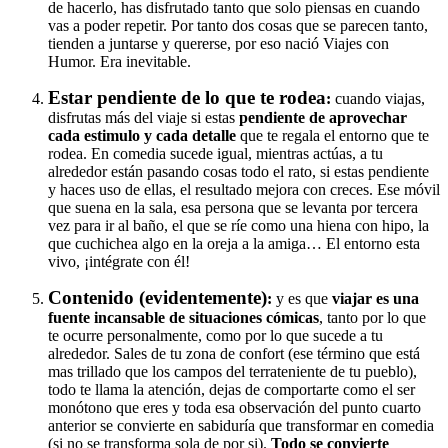
de hacerlo, has disfrutado tanto que solo piensas en cuando
vas a poder repetir. Por tanto dos cosas que se parecen tanto,
tienden a juntarse y quererse, por eso nació Viajes con
Humor. Era inevitable.
Estar pendiente de lo que te rodea
:
cuando viajas,
disfrutas más del viaje si estas
pendiente de aprovechar
cada estimulo y cada detalle
que te regala el entorno que te
rodea. En comedia sucede igual, mientras actúas, a tu
alrededor están pasando cosas todo el rato, si estas pendiente
y haces uso de ellas, el resultado mejora con creces. Ese móvil
que suena en la sala, esa persona que se levanta por tercera
vez para ir al baño, el que se ríe como una hiena con hipo, la
que cuchichea algo en la oreja a la amiga… El entorno esta
vivo, ¡intégrate con él!
Contenido (evidentemente)
:
y es que
viajar es una
fuente incansable de situaciones cómicas
, tanto por lo que
te ocurre personalmente, como por lo que sucede a tu
alrededor. Sales de tu zona de confort (ese término que está
mas trillado que los campos del terrateniente de tu pueblo),
todo te llama la atención, dejas de comportarte como el ser
monótono que eres y toda esa observación del punto cuarto
anterior se convierte en sabiduría que transformar en comedia
(si no se transforma sola de por si).
Todo se convierte