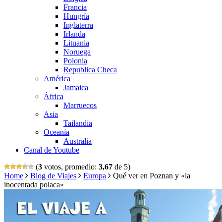
Francia
Hungría
Inglaterra
Irlanda
Lituania
Noruega
Polonia
Republica Checa
América
Jamaica
África
Marruecos
Asia
Tailandia
Oceanía
Australia
Canal de Youtube
(
3
votos, promedio:
3,67
de 5)
Home
Blog de Viajes
Europa
Qué ver en Poznan y «la
inocentada polaca»