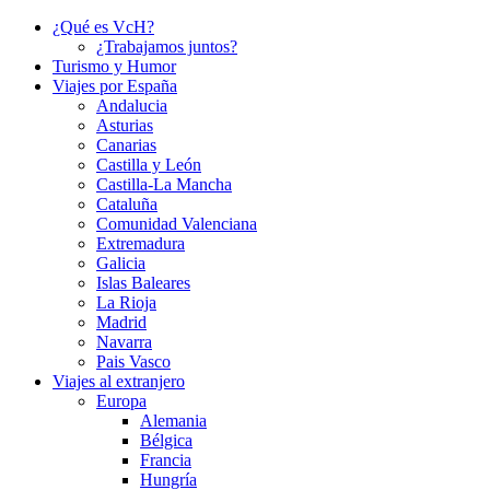
¿Qué es VcH?
¿Trabajamos juntos?
Turismo y Humor
Viajes por España
Andalucia
Asturias
Canarias
Castilla y León
Castilla-La Mancha
Cataluña
Comunidad Valenciana
Extremadura
Galicia
Islas Baleares
La Rioja
Madrid
Navarra
Pais Vasco
Viajes al extranjero
Europa
Alemania
Bélgica
Francia
Hungría