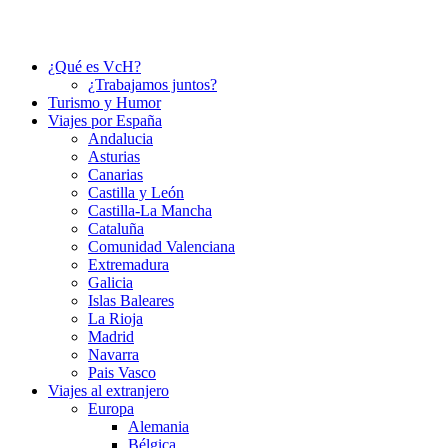
¿Qué es VcH?
¿Trabajamos juntos?
Turismo y Humor
Viajes por España
Andalucia
Asturias
Canarias
Castilla y León
Castilla-La Mancha
Cataluña
Comunidad Valenciana
Extremadura
Galicia
Islas Baleares
La Rioja
Madrid
Navarra
Pais Vasco
Viajes al extranjero
Europa
Alemania
Bélgica