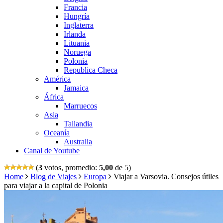
Francia
Hungría
Inglaterra
Irlanda
Lituania
Noruega
Polonia
Republica Checa
América
Jamaica
África
Marruecos
Asia
Tailandia
Oceanía
Australia
Canal de Youtube
(
3
votos, promedio:
5,00
de 5)
Home
Blog de Viajes
Europa
Viajar a Varsovia. Consejos útiles
para viajar a la capital de Polonia