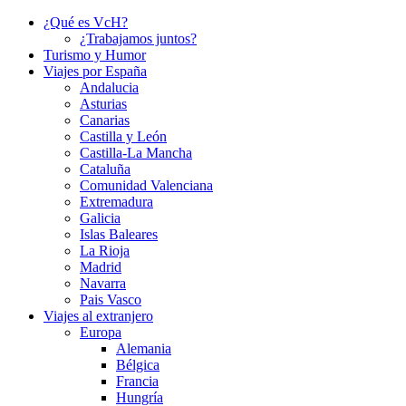
¿Qué es VcH?
¿Trabajamos juntos?
Turismo y Humor
Viajes por España
Andalucia
Asturias
Canarias
Castilla y León
Castilla-La Mancha
Cataluña
Comunidad Valenciana
Extremadura
Galicia
Islas Baleares
La Rioja
Madrid
Navarra
Pais Vasco
Viajes al extranjero
Europa
Alemania
Bélgica
Francia
Hungría