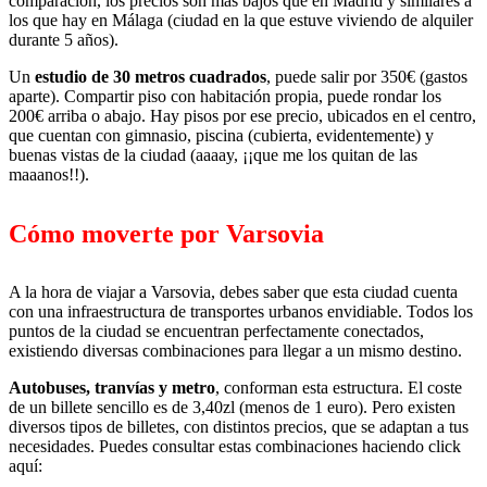
comparación, los precios son mas bajos que en Madrid y similares a
los que hay en Málaga (ciudad en la que estuve viviendo de alquiler
durante 5 años).
Un
estudio de 30 metros cuadrados
, puede salir por 350€ (gastos
aparte). Compartir piso con habitación propia, puede rondar los
200€ arriba o abajo. Hay pisos por ese precio, ubicados en el centro,
que cuentan con gimnasio, piscina (cubierta, evidentemente) y
buenas vistas de la ciudad (aaaay, ¡¡que me los quitan de las
maaanos!!).
Cómo moverte por Varsovia
A la hora de viajar a Varsovia, debes saber que esta ciudad cuenta
con una infraestructura de transportes urbanos envidiable. Todos los
puntos de la ciudad se encuentran perfectamente conectados,
existiendo diversas combinaciones para llegar a un mismo destino.
Autobuses, tranvías y metro
, conforman esta estructura. El coste
de un billete sencillo es de 3,40zl (menos de 1 euro). Pero existen
diversos tipos de billetes, con distintos precios, que se adaptan a tus
necesidades. Puedes consultar estas combinaciones haciendo click
aquí: