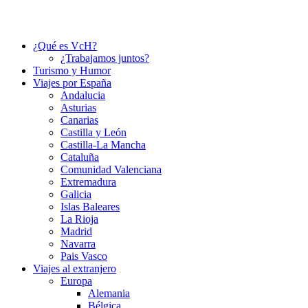
¿Qué es VcH?
¿Trabajamos juntos?
Turismo y Humor
Viajes por España
Andalucia
Asturias
Canarias
Castilla y León
Castilla-La Mancha
Cataluña
Comunidad Valenciana
Extremadura
Galicia
Islas Baleares
La Rioja
Madrid
Navarra
Pais Vasco
Viajes al extranjero
Europa
Alemania
Bélgica