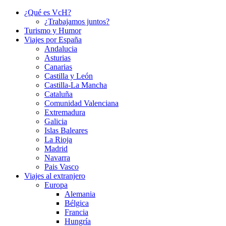
¿Qué es VcH?
¿Trabajamos juntos?
Turismo y Humor
Viajes por España
Andalucia
Asturias
Canarias
Castilla y León
Castilla-La Mancha
Cataluña
Comunidad Valenciana
Extremadura
Galicia
Islas Baleares
La Rioja
Madrid
Navarra
Pais Vasco
Viajes al extranjero
Europa
Alemania
Bélgica
Francia
Hungría