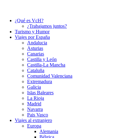
¿Qué es VcH?
¿Trabajamos juntos?
Turismo y Humor
Viajes por España
Andalucia
Asturias
Canarias
Castilla y León
Castilla-La Mancha
Cataluña
Comunidad Valenciana
Extremadura
Galicia
Islas Baleares
La Rioja
Madrid
Navarra
Pais Vasco
Viajes al extranjero
Europa
Alemania
Bélgica