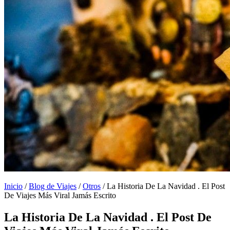
Inicio
/
Blog de Viajes
/
Otros
/
La Historia De La Navidad . El Post
De Viajes Más Viral Jamás Escrito
La Historia De La Navidad . El Post De