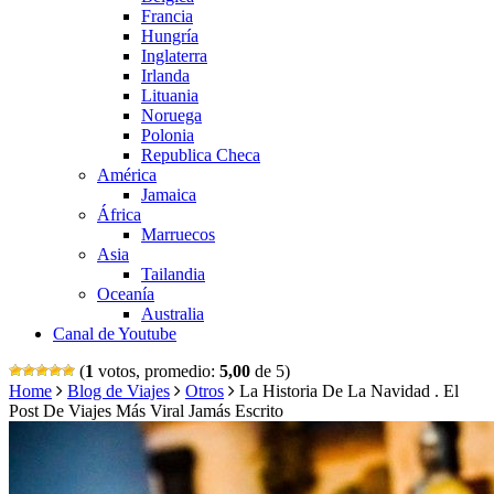
Francia
Hungría
Inglaterra
Irlanda
Lituania
Noruega
Polonia
Republica Checa
América
Jamaica
África
Marruecos
Asia
Tailandia
Oceanía
Australia
Canal de Youtube
(
1
votos, promedio:
5,00
de 5)
Home
Blog de Viajes
Otros
La Historia De La Navidad . El
Post De Viajes Más Viral Jamás Escrito