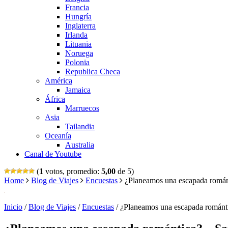
Francia
Hungría
Inglaterra
Irlanda
Lituania
Noruega
Polonia
Republica Checa
América
Jamaica
África
Marruecos
Asia
Tailandia
Oceanía
Australia
Canal de Youtube
(
1
votos, promedio:
5,00
de 5)
Home
Blog de Viajes
Encuestas
¿Planeamos una escapada román
Inicio
/
Blog de Viajes
/
Encuestas
/
¿Planeamos una escapada románti