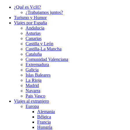
¿Qué es VcH?
¿Trabajamos juntos?
Turismo y Humor
Viajes por España
Andalucia
Asturias
Canarias
Castilla y León
Castilla-La Mancha
Cataluña
Comunidad Valenciana
Extremadura
Galicia
Islas Baleares
La Rioja
Madrid
Navarra
Pais Vasco
Viajes al extranjero
Europa
Alemania
Bélgica
Francia
Hungría