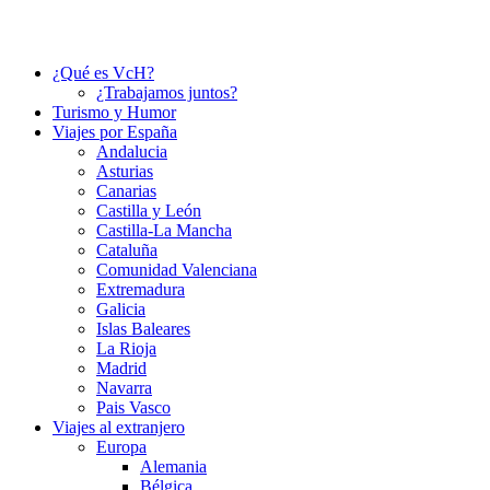
¿Qué es VcH?
¿Trabajamos juntos?
Turismo y Humor
Viajes por España
Andalucia
Asturias
Canarias
Castilla y León
Castilla-La Mancha
Cataluña
Comunidad Valenciana
Extremadura
Galicia
Islas Baleares
La Rioja
Madrid
Navarra
Pais Vasco
Viajes al extranjero
Europa
Alemania
Bélgica