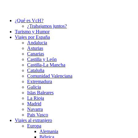
¿Qué es VcH?
¿Trabajamos juntos?
Turismo y Humor
Viajes por España
Andalucia
Asturias
Canarias
Castilla y León
Castilla-La Mancha
Cataluña
Comunidad Valenciana
Extremadura
Galicia
Islas Baleares
La Rioja
Madrid
Navarra
Pais Vasco
Viajes al extranjero
Europa
Alemania
Bélgica