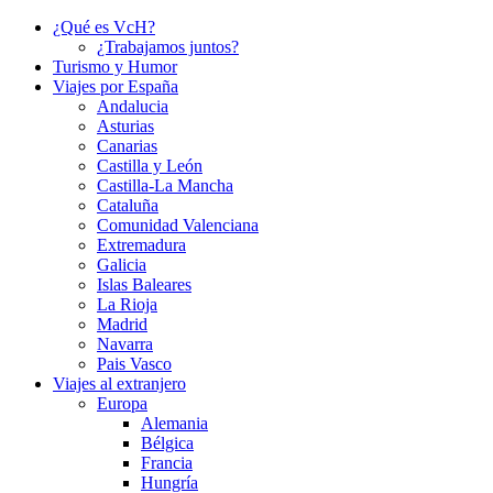
¿Qué es VcH?
¿Trabajamos juntos?
Turismo y Humor
Viajes por España
Andalucia
Asturias
Canarias
Castilla y León
Castilla-La Mancha
Cataluña
Comunidad Valenciana
Extremadura
Galicia
Islas Baleares
La Rioja
Madrid
Navarra
Pais Vasco
Viajes al extranjero
Europa
Alemania
Bélgica
Francia
Hungría