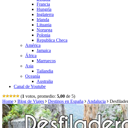
Francia
Hungría
Inglaterra
Irlanda
Lituania
Noruega
Polonia
Republica Checa
América
Jamaica
África
Marruecos
Asia
Tailandia
Oceanía
Australia
Canal de Youtube
(
1
votos, promedio:
5,00
de 5)
Home
Blog de Viajes
Destinos en España
Andalucia
Desfilade