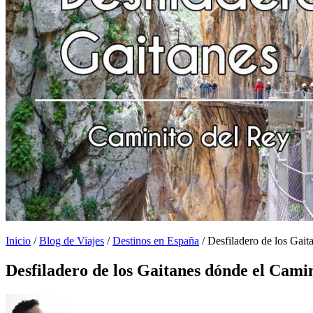
Inicio
/
Blog de Viajes
/
Destinos en España
/
Desfiladero de los Gait
Desfiladero de los Gaitanes dónde el Cami