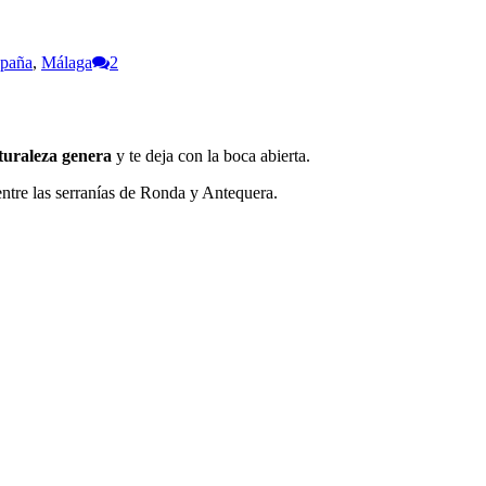
spaña
,
Málaga
2
aturaleza genera
y te deja con la boca abierta.
entre las serranías de Ronda y Antequera.