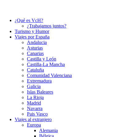
¿Qué es VcH?
¿Trabajamos juntos?
Turismo y Humor
Viajes por España
Andalucia
Asturias
Canarias
Castilla y León
Castilla-La Mancha
Cataluña
Comunidad Valenciana
Extremadura
Galicia
Islas Baleares
La Rioja
Madrid
Navarra
Pais Vasco
Viajes al extranjero
Europa
Alemania
Bélgica