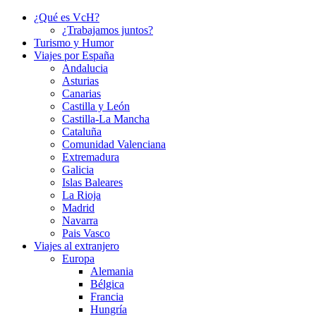
¿Qué es VcH?
¿Trabajamos juntos?
Turismo y Humor
Viajes por España
Andalucia
Asturias
Canarias
Castilla y León
Castilla-La Mancha
Cataluña
Comunidad Valenciana
Extremadura
Galicia
Islas Baleares
La Rioja
Madrid
Navarra
Pais Vasco
Viajes al extranjero
Europa
Alemania
Bélgica
Francia
Hungría