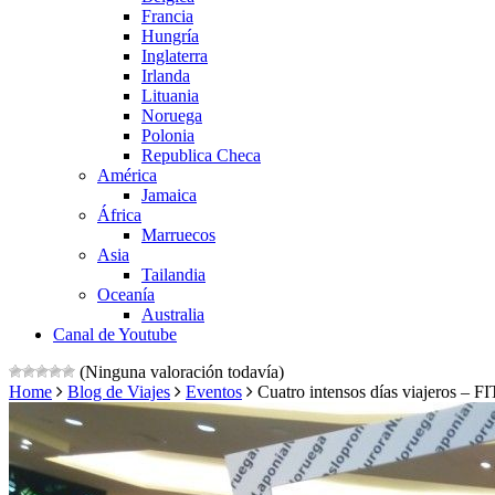
Francia
Hungría
Inglaterra
Irlanda
Lituania
Noruega
Polonia
Republica Checa
América
Jamaica
África
Marruecos
Asia
Tailandia
Oceanía
Australia
Canal de Youtube
(Ninguna valoración todavía)
Home
Blog de Viajes
Eventos
Cuatro intensos días viajeros – 